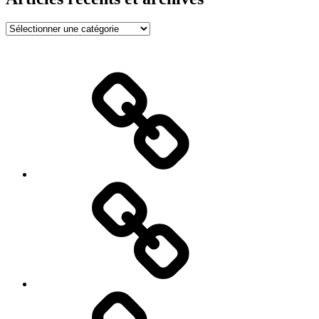
Articles
récents
et
archives
Bienvenue
!
BIA,
vol
Avion,
vol
Planeur
?
Aérodrome