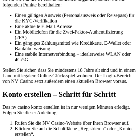
folgenden Punkte bereithalten:
Einen gültigen Ausweis (Personalausweis oder Reisepass) für
die KYC-Verifikation
Eine aktuelle E-Mail-Adresse
Ein Mobiltelefon für die Zwei-Faktor-Authentifizierung
(2FA)
Ein gängiges Zahlungsmittel wie Kreditkarte, E-Wallet oder
Banküberweisung
Eine stabile Internetverbindung – idealerweise WLAN oder
4G/5G
Stellen Sie sicher, dass Sie mindestens 18 Jahre alt sind und in einem
Land mit legalem Online-Glücksspiel wohnen. Der Login-Bereich
von NV Casino setzt außerdem einen aktuellen Browser voraus.
Konto erstellen – Schritt für Schritt
Das nv casino konto erstellen ist in nur wenigen Minuten erledigt.
Folgen Sie dieser Anleitung:
Rufen Sie die NV Casino-Website über Ihren Browser auf.
Klicken Sie auf die Schaltfläche „Registrieren“ oder „Konto
erstellen“.