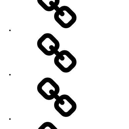
Tarifs
Contact
Actualités