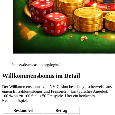
https://de-nvcasino.org/login/
Willkommensbonus im Detail
Der Willkommensbonus von NV Casino besteht typischerweise aus
einem Einzahlungsbonus und Freispielen. Ein typisches Angebot:
100 % bis zu 100 € plus 50 Freispiele. Hier ein konkretes
Rechenbeispiel:
Bestandteil
Betrag