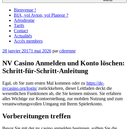
Bienvenue !
BIA, vol Avion, vol Planeur ?
Aérodrome
Tarifs
Contact
Actualités
Accès membres
Publié
28 janvier 2017
1 mai 2026
par
cderenne
le
NV Casino Anmelden und Konto löschen:
Schritt-für-Schritt-Anleitung
Egal, ob Sie zum ersten Mal kommen oder zu
https://de-
nvcasino.org/login/
zurückkehren, dieser Leitfaden deckt die
wesentlichen Funktionen ab, die Sie kennen müssen. Sie erfahren
alles Wichtige zur Kontoerstellung, zur mobilen Nutzung und zum
verantwortungsvollen Umgang mit Ihrem Spielerkonto.
Vorbereitungen treffen
Bevor Sie mit der nv casino anmelden beginnen, sollten Sie die