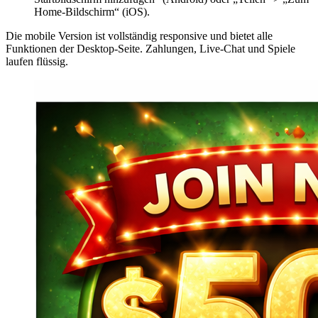
Home-Bildschirm“ (iOS).
Die mobile Version ist vollständig responsive und bietet alle
Funktionen der Desktop-Seite. Zahlungen, Live-Chat und Spiele
laufen flüssig.