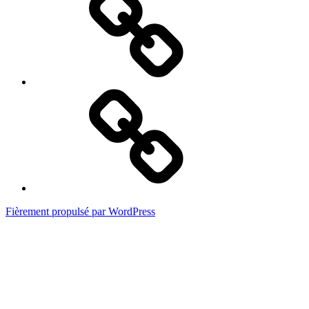
Accès
membres
Fièrement propulsé par WordPress