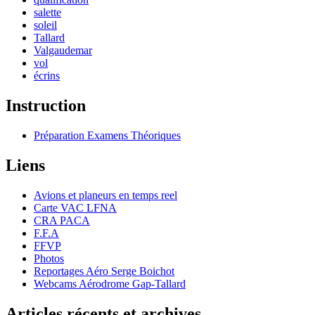
salette
soleil
Tallard
Valgaudemar
vol
écrins
Instruction
Préparation Examens Théoriques
Liens
Avions et planeurs en temps reel
Carte VAC LFNA
CRA PACA
F.F.A
FFVP
Photos
Reportages Aéro Serge Boichot
Webcams Aérodrome Gap-Tallard
Articles récents et archives