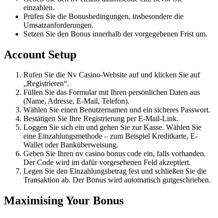
einzahlen.
Prüfen Sie die Bonusbedingungen, insbesondere die
Umsatzanforderungen.
Setzen Sie den Bonus innerhalb der vorgegebenen Frist um.
Account Setup
Rufen Sie die Nv Casino-Website auf und klicken Sie auf
„Registrieren“.
Füllen Sie das Formular mit Ihren persönlichen Daten aus
(Name, Adresse, E-Mail, Telefon).
Wählen Sie einen Benutzernamen und ein sicheres Passwort.
Bestätigen Sie Ihre Registrierung per E-Mail-Link.
Loggen Sie sich ein und gehen Sie zur Kasse. Wählen Sie
eine Einzahlungsmethode – zum Beispiel Kreditkarte, E-
Wallet oder Banküberweisung.
Geben Sie Ihren nv casino bonus code ein, falls vorhanden.
Der Code wird im dafür vorgesehenen Feld akzeptiert.
Legen Sie den Einzahlungsbetrag fest und schließen Sie die
Transaktion ab. Der Bonus wird automatisch gutgeschrieben.
Maximising Your Bonus