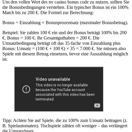
Um den vollen Wert des nv casino bonus code zu nutzen, sollten Sie
die Bonusbedingungen verstehen. Ein typischer Bonus ist ein 100%
Match bis zu 200 €. Die Formel zur Berechnung:
Bonus = Einzahlung × Bonusprozentsatz (maximaler Bonusbetrag).
Beispiel: Sie zahlen 100 € ein und der Bonus beträgt 100% bis 200
€. Bonus = 100 €. Ihr Gesamtguthaben = 200 €. Die
Umsatzbedingung beträgt oft das 35-fache von Einzahlung plus
Bonus: Umsatz = (100 € + 100 €) × 35 = 7.000 €. Sie müssen also
Spiele mit diesem Betrag einsetzen, bevor eine Auszahlung möglich
ist.
Tipp: Achten Sie auf Spiele, die zu 100% zum Umsatz beitragen (z.
B. Spielautomaten). Tischspiele zählen oft weniger – das verlängert
die Umsatzdauer.