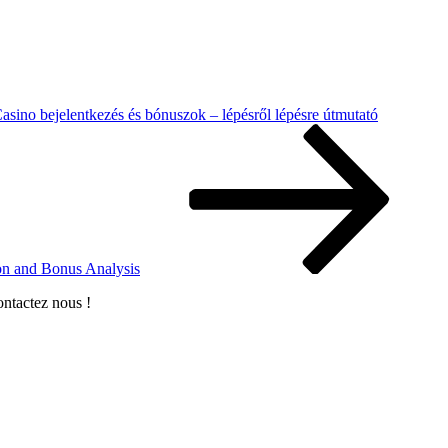
ino bejelentkezés és bónuszok – lépésről lépésre útmutató
ion and Bonus Analysis
ontactez nous !