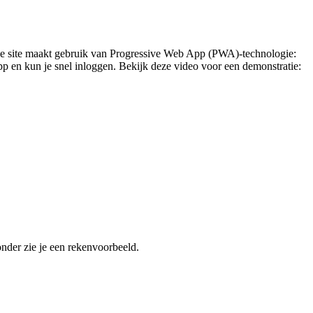
 De site maakt gebruik van Progressive Web App (PWA)-technologie:
pp en kun je snel inloggen. Bekijk deze video voor een demonstratie:
nder zie je een rekenvoorbeeld.