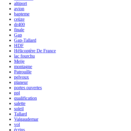
altiport
avion
bapteme
ceüze
dr400
finale
Gap
Gap-Tallard
HDF
Hélicoptère De France
lac fourchu
Meije
montagne
Patrouille
pelvoux
planeur
portes ouvertes
ppl
qualification
salette
soleil
Tallard
Valgaudemar
vol
écrins