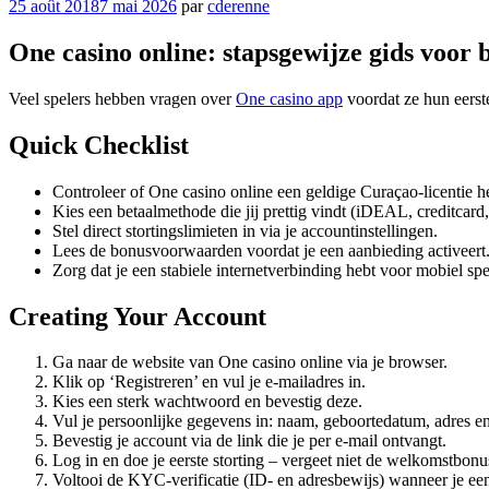
Publié
25 août 2018
7 mai 2026
par
cderenne
le
One casino online: stapsgewijze gids voor 
Veel spelers hebben vragen over
One casino app
voordat ze hun eerste
Quick Checklist
Controleer of One casino online een geldige Curaçao-licentie hee
Kies een betaalmethode die jij prettig vindt (iDEAL, creditcard,
Stel direct stortingslimieten in via je accountinstellingen.
Lees de bonusvoorwaarden voordat je een aanbieding activeert
Zorg dat je een stabiele internetverbinding hebt voor mobiel spe
Creating Your Account
Ga naar de website van One casino online via je browser.
Klik op ‘Registreren’ en vul je e-mailadres in.
Kies een sterk wachtwoord en bevestig deze.
Vul je persoonlijke gegevens in: naam, geboortedatum, adres 
Bevestig je account via de link die je per e-mail ontvangt.
Log in en doe je eerste storting – vergeet niet de welkomstbonus 
Voltooi de KYC-verificatie (ID- en adresbewijs) wanneer je e