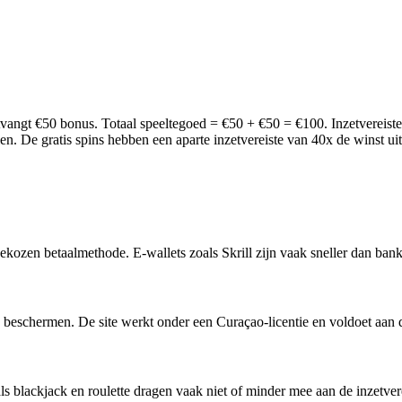
ntvangt €50 bonus. Totaal speeltegoed = €50 + €50 = €100. Inzetvereist
en. De gratis spins hebben een aparte inzetvereiste van 40x de winst uit
kozen betaalmethode. E-wallets zoals Skrill zijn vaak sneller dan bank
e beschermen. De site werkt onder een Curaçao-licentie en voldoet aan 
als blackjack en roulette dragen vaak niet of minder mee aan de inzetver