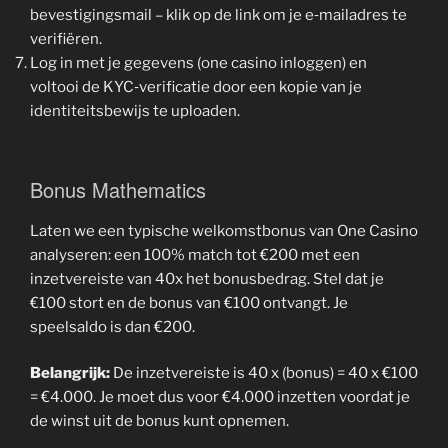
bevestigingsmail – klik op de link om je e‑mailadres te
verifiëren.
Log in met je gegevens (one casino inloggen) en
voltooi de KYC‑verificatie door een kopie van je
identiteitsbewijs te uploaden.
Bonus Mathematics
Laten we een typische welkomstbonus van One Casino
analyseren: een 100% match tot €200 met een
inzetvereiste van 40x het bonusbedrag. Stel dat je
€100 stort en de bonus van €100 ontvangt. Je
speelsaldo is dan €200.
Belangrijk:
De inzetvereiste is 40 x (bonus) = 40 x €100
= €4.000. Je moet dus voor €4.000 inzetten voordat je
de winst uit de bonus kunt opnemen.