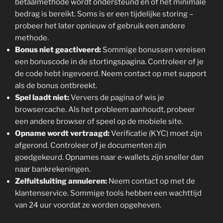
betaalmethode wordt ondersteund en of het minimale
bedrag is bereikt. Soms is er een tijdelijke storing –
probeer het later opnieuw of gebruik een andere
methode.
Bonus niet geactiveerd:
Sommige bonussen vereisen
een bonuscode in de stortingspagina. Controleer of je
de code hebt ingevoerd. Neem contact op met support
als de bonus ontbreekt.
Spel laadt niet:
Ververs de pagina of wis je
browsercache. Als het probleem aanhoudt, probeer
een andere browser of speel op de mobiele site.
Opname wordt vertraagd:
Verificatie (KYC) moet zijn
afgerond. Controleer of je documenten zijn
goedgekeurd. Opnames naar e‑wallets zijn sneller dan
naar bankrekeningen.
Zelfuitsluiting annuleren:
Neem contact op met de
klantenservice. Sommige tools hebben een wachttijd
van 24 uur voordat ze worden opgeheven.