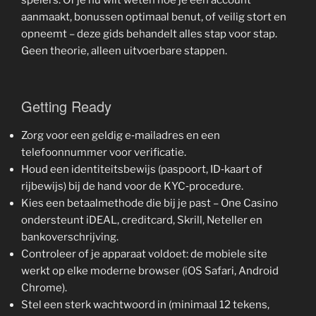
spelers. Of je nu wilt weten hoe je een account
aanmaakt, bonussen optimaal benut, of veilig stort en
opneemt – deze gids behandelt alles stap voor stap.
Geen theorie, alleen uitvoerbare stappen.
Getting Ready
Zorg voor een geldig e‑mailadres en een
telefoonnummer voor verificatie.
Houd een identiteitsbewijs (paspoort, ID‑kaart of
rijbewijs) bij de hand voor de KYC‑procedure.
Kies een betaalmethode die bij je past – One Casino
ondersteunt iDEAL, creditcard, Skrill, Neteller en
bankoverschrijving.
Controleer of je apparaat voldoet: de mobiele site
werkt op elke moderne browser (iOS Safari, Android
Chrome).
Stel een sterk wachtwoord in (minimaal 12 tekens,