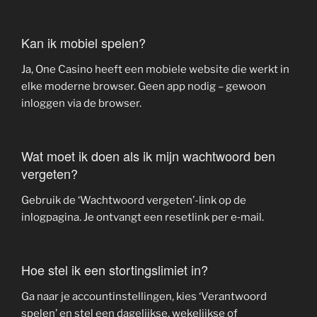
Kan ik mobiel spelen?
Ja, One Casino heeft een mobiele website die werkt in
elke moderne browser. Geen app nodig – gewoon
inloggen via de browser.
Wat moet ik doen als ik mijn wachtwoord ben
vergeten?
Gebruik de ‘Wachtwoord vergeten’-link op de
inlogpagina. Je ontvangt een resetlink per e‑mail.
Hoe stel ik een stortingslimiet in?
Ga naar je accountinstellingen, kies ‘Verantwoord
spelen’ en stel een dagelijkse, wekelijkse of