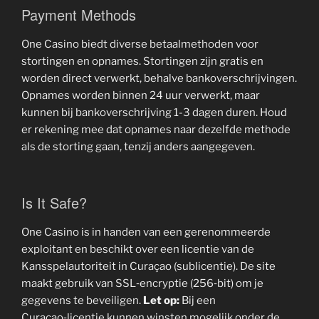
Payment Methods
One Casino biedt diverse betaalmethoden voor
stortingen en opnames. Stortingen zijn gratis en
worden direct verwerkt, behalve bankoverschrijvingen.
Opnames worden binnen 24 uur verwerkt, maar
kunnen bij bankoverschrijving 1-3 dagen duren. Houd
er rekening mee dat opnames naar dezelfde methode
als de storting gaan, tenzij anders aangegeven.
Is It Safe?
One Casino is in handen van een gerenommeerde
exploitant en beschikt over een licentie van de
Kansspelautoriteit in Curaçao (sublicentie). De site
maakt gebruik van SSL‑encryptie (256‑bit) om je
gegevens te beveiligen.
Let op:
Bij een
Curaçao‑licentie kunnen winsten mogelijk onder de