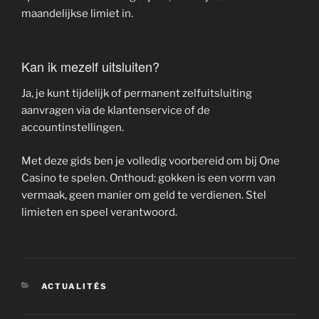
maandelijkse limiet in.
Kan ik mezelf uitsluiten?
Ja, je kunt tijdelijk of permanent zelfuitsluiting
aanvragen via de klantenservice of de
accountinstellingen.
Met deze gids ben je volledig voorbereid om bij One
Casino te spelen. Onthoud: gokken is een vorm van
vermaak, geen manier om geld te verdienen. Stel
limieten en speel verantwoord.
CATÉGORIES
ACTUALITÉS