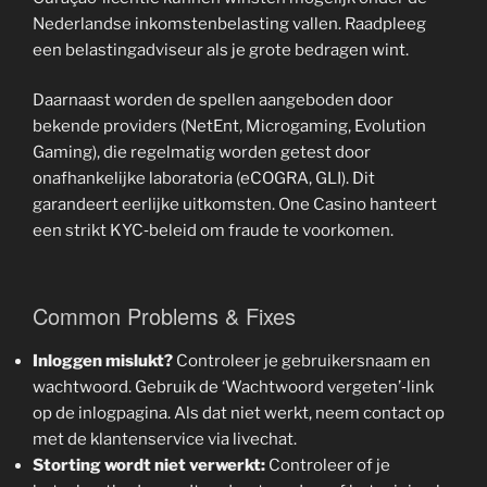
Nederlandse inkomstenbelasting vallen. Raadpleeg
een belastingadviseur als je grote bedragen wint.
Daarnaast worden de spellen aangeboden door
bekende providers (NetEnt, Microgaming, Evolution
Gaming), die regelmatig worden getest door
onafhankelijke laboratoria (eCOGRA, GLI). Dit
garandeert eerlijke uitkomsten. One Casino hanteert
een strikt KYC‑beleid om fraude te voorkomen.
Common Problems & Fixes
Inloggen mislukt?
Controleer je gebruikersnaam en
wachtwoord. Gebruik de ‘Wachtwoord vergeten’‑link
op de inlogpagina. Als dat niet werkt, neem contact op
met de klantenservice via livechat.
Storting wordt niet verwerkt:
Controleer of je