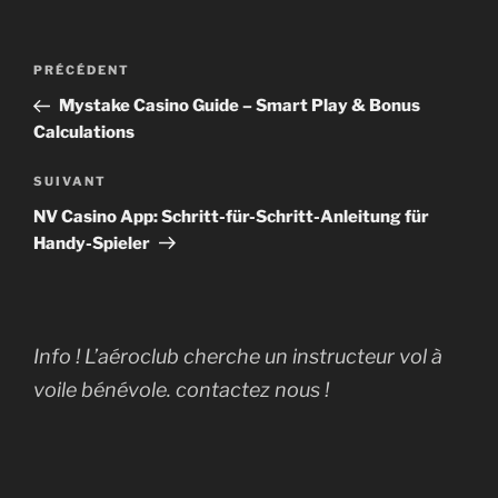
Navigation
Article
PRÉCÉDENT
de
précédent
Mystake Casino Guide – Smart Play & Bonus
l’article
Calculations
Article
SUIVANT
suivant
NV Casino App: Schritt-für-Schritt-Anleitung für
Handy-Spieler
Info ! L’aéroclub cherche un instructeur vol à
voile bénévole. contactez nous !