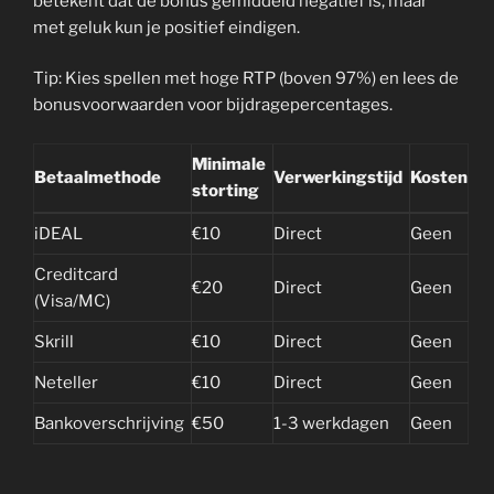
betekent dat de bonus gemiddeld negatief is, maar
met geluk kun je positief eindigen.
Tip: Kies spellen met hoge RTP (boven 97%) en lees de
bonusvoorwaarden voor bijdragepercentages.
Minimale
Betaalmethode
Verwerkingstijd
Kosten
storting
iDEAL
€10
Direct
Geen
Creditcard
€20
Direct
Geen
(Visa/MC)
Skrill
€10
Direct
Geen
Neteller
€10
Direct
Geen
Bankoverschrijving
€50
1-3 werkdagen
Geen