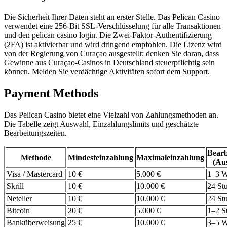
Die Sicherheit Ihrer Daten steht an erster Stelle. Das Pelican Casino
verwendet eine 256‑Bit SSL‑Verschlüsselung für alle Transaktionen
und den pelican casino login. Die Zwei‑Faktor‑Authentifizierung
(2FA) ist aktivierbar und wird dringend empfohlen. Die Lizenz wird
von der Regierung von Curaçao ausgestellt; denken Sie daran, dass
Gewinne aus Curaçao‑Casinos in Deutschland steuerpflichtig sein
können. Melden Sie verdächtige Aktivitäten sofort dem Support.
Payment Methods
Das Pelican Casino bietet eine Vielzahl von Zahlungsmethoden an.
Die Tabelle zeigt Auswahl, Einzahlungslimits und geschätzte
Bearbeitungszeiten.
Bearb
Methode
Mindesteinzahlung
Maximaleinzahlung
(Au
Visa / Mastercard
10 €
5.000 €
1–3 W
Skrill
10 €
10.000 €
24 St
Neteller
10 €
10.000 €
24 St
Bitcoin
20 €
5.000 €
1–2 S
Banküberweisung
25 €
10.000 €
3–5 W