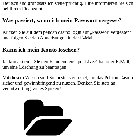
Deutschland grundsätzlich steuerpflichtig. Bitte informieren Sie sich
bei Ihrem Finanzamt.
Was passiert, wenn ich mein Passwort vergesse?
Klicken Sie auf dem pelican casino login auf „Passwort vergessen“
und folgen Sie den Anweisungen in der E‑Mail.
Kann ich mein Konto löschen?
Ja, kontaktieren Sie den Kundendienst per Live‑Chat oder E‑Mail,
um eine Löschung zu beantragen.
Mit diesem Wissen sind Sie bestens gerüstet, um das Pelican Casino
sicher und gewinnbringend zu nutzen. Denken Sie stets an
verantwortungsvolles Spielen!
Catégories