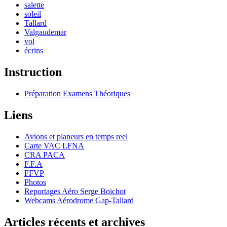
salette
soleil
Tallard
Valgaudemar
vol
écrins
Instruction
Préparation Examens Théoriques
Liens
Avions et planeurs en temps reel
Carte VAC LFNA
CRA PACA
F.F.A
FFVP
Photos
Reportages Aéro Serge Boichot
Webcams Aérodrome Gap-Tallard
Articles récents et archives