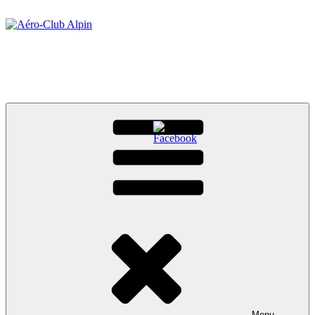
Aller
au
contenu
Aéro-Club Alpin
principal
ÉCOLE DE PILOTAGE & VOLS DECOUVERTE – Aérodrome
de Gap Tallard – Hautes-Alpes
Menu