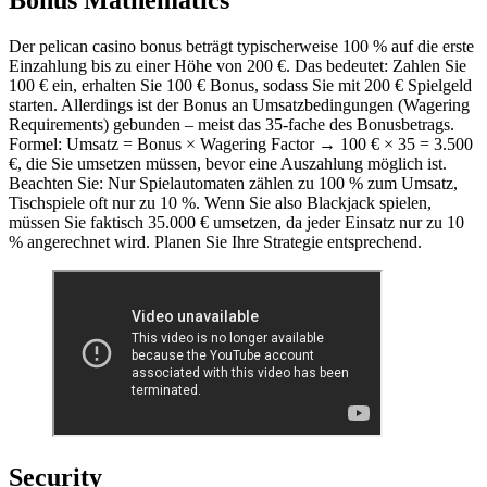
Bonus Mathematics
Der pelican casino bonus beträgt typischerweise 100 % auf die erste
Einzahlung bis zu einer Höhe von 200 €. Das bedeutet: Zahlen Sie
100 € ein, erhalten Sie 100 € Bonus, sodass Sie mit 200 € Spielgeld
starten. Allerdings ist der Bonus an Umsatzbedingungen (Wagering
Requirements) gebunden – meist das 35‑fache des Bonusbetrags.
Formel: Umsatz = Bonus × Wagering Factor → 100 € × 35 = 3.500
€, die Sie umsetzen müssen, bevor eine Auszahlung möglich ist.
Beachten Sie: Nur Spielautomaten zählen zu 100 % zum Umsatz,
Tischspiele oft nur zu 10 %. Wenn Sie also Blackjack spielen,
müssen Sie faktisch 35.000 € umsetzen, da jeder Einsatz nur zu 10
% angerechnet wird. Planen Sie Ihre Strategie entsprechend.
Security