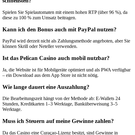
schnellsten?
Spielen Sie Spielautomaten mit einem hohen RTP (über 96 %), da
diese zu 100 % zum Umsatz beitragen.
Kann ich den Bonus auch mit PayPal nutzen?
PayPal wird derzeit nicht als Zahlungsmethode angeboten, aber Sie
können Skrill oder Neteller verwenden.
Ist das Pelican Casino auch mobil nutzbar?
Ja, die Website ist für Mobilgeräte optimiert und als PWA verfügbar
– ein Download aus dem App Store ist nicht nötig.
Wie lange dauert eine Auszahlung?
Die Bearbeitungszeit hängt von der Methode ab: E‑Wallets 24
Stunden, Kreditkarten 1–3 Werktage, Banküberweisung 3–5
Werktage.
Muss ich Steuern auf meine Gewinne zahlen?
Da das Casino eine Curaçao‑Lizenz besitzt, sind Gewinne in