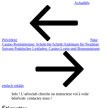
Actualités
Navigation
Article
précédent
de
l’article
Précédent
Nine
Casino Registrierung: Schritt-für-Schritt-Anleitung für Neulinge
Article
Suivant
Praktischer Leitfaden: Casino-Login und Bonusnutzung
suivant
einfach erklärt
Info ! L’aéroclub cherche un instructeur vol à voile
bénévole. contactez nous !