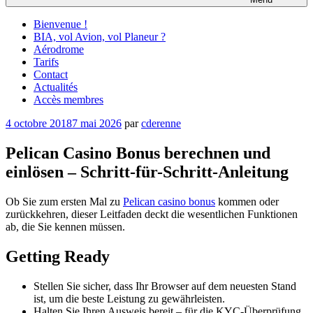
Bienvenue !
BIA, vol Avion, vol Planeur ?
Aérodrome
Tarifs
Contact
Actualités
Accès membres
Publié
4 octobre 2018
7 mai 2026
par
cderenne
le
Pelican Casino Bonus berechnen und
einlösen – Schritt-für-Schritt-Anleitung
Ob Sie zum ersten Mal zu
Pelican casino bonus
kommen oder
zurückkehren, dieser Leitfaden deckt die wesentlichen Funktionen
ab, die Sie kennen müssen.
Getting Ready
Stellen Sie sicher, dass Ihr Browser auf dem neuesten Stand
ist, um die beste Leistung zu gewährleisten.
Halten Sie Ihren Ausweis bereit – für die KYC-Überprüfung