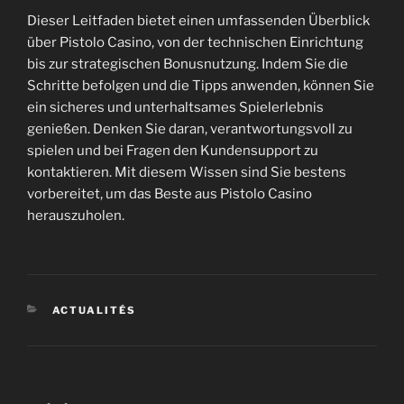
Dieser Leitfaden bietet einen umfassenden Überblick
über Pistolo Casino, von der technischen Einrichtung
bis zur strategischen Bonusnutzung. Indem Sie die
Schritte befolgen und die Tipps anwenden, können Sie
ein sicheres und unterhaltsames Spielerlebnis
genießen. Denken Sie daran, verantwortungsvoll zu
spielen und bei Fragen den Kundensupport zu
kontaktieren. Mit diesem Wissen sind Sie bestens
vorbereitet, um das Beste aus Pistolo Casino
herauszuholen.
CATÉGORIES
ACTUALITÉS
Navigation