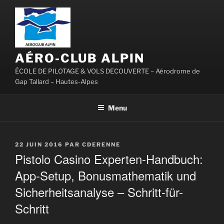
Aller
au
contenu
principal
AÉRO-CLUB ALPIN
ÉCOLE DE PILOTAGE & VOLS DECOUVERTE – Aérodrome de
Gap Tallard – Hautes-Alpes
Menu
PUBLIÉ
22 JUIN 2016
PAR
CDERENNE
LE
Pistolo Casino Experten-Handbuch:
App-Setup, Bonusmathematik und
Sicherheitsanalyse – Schritt-für-
Schritt