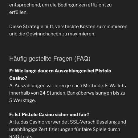
entsprechend, um die Bedingungen effizient zu
erfüllen.
Diese Strategie hilft, versteckte Kosten zu minimieren
und die Gewinnchancen zu maximieren.
Häufig gestellte Fragen (FAQ)
F: Wie lange dauern Auszahlungen bei Pistolo
Casino?
A: Auszahlungen variieren je nach Methode: E-Wallets
innerhalb von 24 Stunden, Banküberweisungen bis zu
5 Werktage.
F: Ist Pistolo Casino sicher und fair?
A: Ja, das Casino verwendet SSL-Verschlüsselung und
unabhängige Zertifizierungen für faire Spiele durch
RNG-Tests.