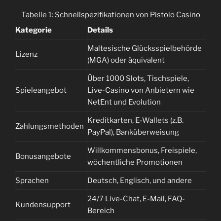
Tabelle 1: Schnellspezifikationen von Pistolo Casino
Kategorie
Details
Maltesische Glücksspielbehörde
Lizenz
(MGA) oder äquivalent
Über 1000 Slots, Tischspiele,
Spieleangebot
Live-Casino von Anbietern wie
NetEnt und Evolution
Kreditkarten, E-Wallets (z.B.
Zahlungsmethoden
PayPal), Banküberweisung
Willkommensbonus, Freispiele,
Bonusangebote
wöchentliche Promotionen
Sprachen
Deutsch, Englisch, und andere
24/7 Live-Chat, E-Mail, FAQ-
Kundensupport
Bereich