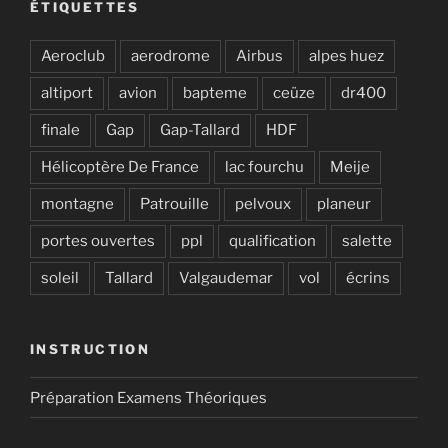
ÉTIQUETTES
Aeroclub
aerodrome
Airbus
alpes huez
altiport
avion
bapteme
ceüze
dr400
finale
Gap
Gap-Tallard
HDF
Hélicoptère De France
lac fourchu
Meije
montagne
Patrouille
pelvoux
planeur
portes ouvertes
ppl
qualification
salette
soleil
Tallard
Valgaudemar
vol
écrins
INSTRUCTION
Préparation Examens Théoriques