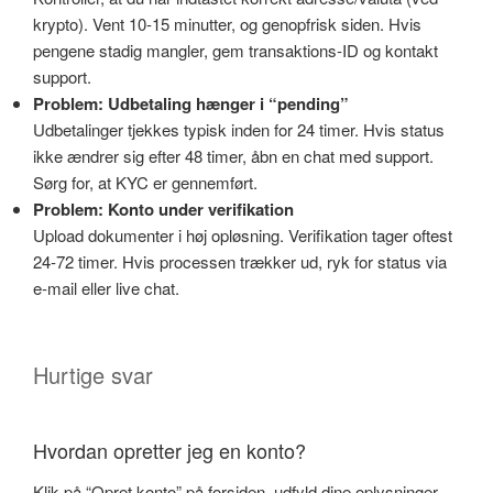
krypto). Vent 10‑15 minutter, og genopfrisk siden. Hvis
pengene stadig mangler, gem transaktions‑ID og kontakt
support.
Problem: Udbetaling hænger i “pending”
Udbetalinger tjekkes typisk inden for 24 timer. Hvis status
ikke ændrer sig efter 48 timer, åbn en chat med support.
Sørg for, at KYC er gennemført.
Problem: Konto under verifikation
Upload dokumenter i høj opløsning. Verifikation tager oftest
24‑72 timer. Hvis processen trækker ud, ryk for status via
e‑mail eller live chat.
Hurtige svar
Hvordan opretter jeg en konto?
Klik på “Opret konto” på forsiden, udfyld dine oplysninger,