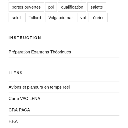
portes ouvertes
ppl
qualification
salette
soleil
Tallard
Valgaudemar
vol
écrins
INSTRUCTION
Préparation Examens Théoriques
LIENS
Avions et planeurs en temps reel
Carte VAC LFNA
CRA PACA
F.F.A