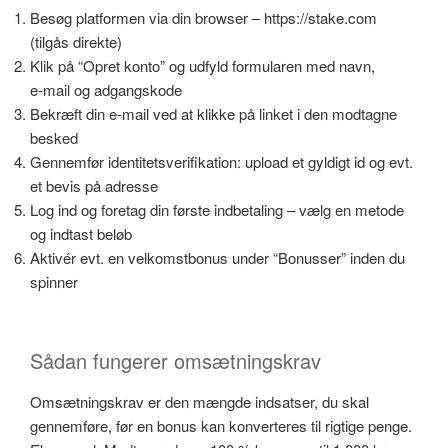
Besøg platformen via din browser – https://stake.com
(tilgås direkte)
Klik på “Opret konto” og udfyld formularen med navn,
e‑mail og adgangskode
Bekræft din e‑mail ved at klikke på linket i den modtagne
besked
Gennemfør identitetsverifikation: upload et gyldigt id og evt.
et bevis på adresse
Log ind og foretag din første indbetaling – vælg en metode
og indtast beløb
Aktivér evt. en velkomstbonus under “Bonusser” inden du
spinner
Sådan fungerer omsætningskrav
Omsætningskrav er den mængde indsatser, du skal
gennemføre, før en bonus kan konverteres til rigtige penge.