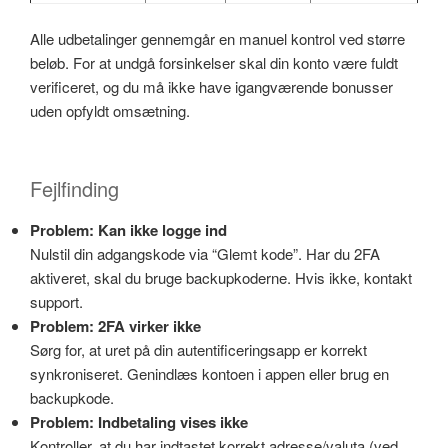
Alle udbetalinger gennemgår en manuel kontrol ved større
beløb. For at undgå forsinkelser skal din konto være fuldt
verificeret, og du må ikke have igangværende bonusser
uden opfyldt omsætning.
Fejlfinding
Problem: Kan ikke logge ind
Nulstil din adgangskode via “Glemt kode”. Har du 2FA
aktiveret, skal du bruge backupkoderne. Hvis ikke, kontakt
support.
Problem: 2FA virker ikke
Sørg for, at uret på din autentificeringsapp er korrekt
synkroniseret. Genindlæs kontoen i appen eller brug en
backupkode.
Problem: Indbetaling vises ikke
Kontroller, at du har indtastet korrekt adresse/valuta (ved