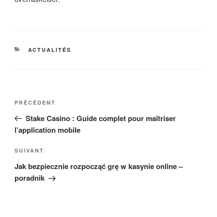
CATÉGORIES
ACTUALITÉS
Navigation
Article
PRÉCÉDENT
de
précédent
Stake Casino : Guide complet pour maîtriser
l’article
l’application mobile
Article
SUIVANT
suivant
Jak bezpiecznie rozpocząć grę w kasynie online –
poradnik