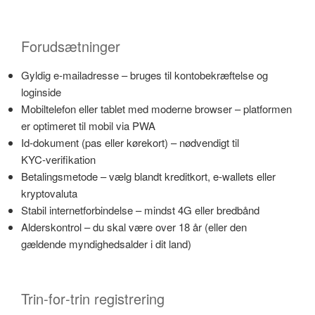
Forudsætninger
Gyldig e‑mailadresse – bruges til kontobekræftelse og
loginside
Mobiltelefon eller tablet med moderne browser – platformen
er optimeret til mobil via PWA
Id‑dokument (pas eller kørekort) – nødvendigt til
KYC‑verifikation
Betalingsmetode – vælg blandt kreditkort, e‑wallets eller
kryptovaluta
Stabil internetforbindelse – mindst 4G eller bredbånd
Alderskontrol – du skal være over 18 år (eller den
gældende myndighedsalder i dit land)
Trin‑for‑trin registrering