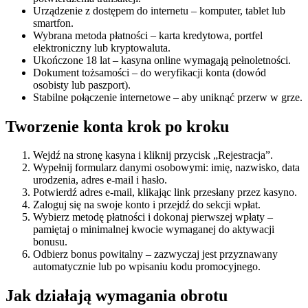
Urządzenie z dostępem do internetu – komputer, tablet lub
smartfon.
Wybrana metoda płatności – karta kredytowa, portfel
elektroniczny lub kryptowaluta.
Ukończone 18 lat – kasyna online wymagają pełnoletności.
Dokument tożsamości – do weryfikacji konta (dowód
osobisty lub paszport).
Stabilne połączenie internetowe – aby uniknąć przerw w grze.
Tworzenie konta krok po kroku
Wejdź na stronę kasyna i kliknij przycisk „Rejestracja”.
Wypełnij formularz danymi osobowymi: imię, nazwisko, data
urodzenia, adres e-mail i hasło.
Potwierdź adres e-mail, klikając link przesłany przez kasyno.
Zaloguj się na swoje konto i przejdź do sekcji wpłat.
Wybierz metodę płatności i dokonaj pierwszej wpłaty –
pamiętaj o minimalnej kwocie wymaganej do aktywacji
bonusu.
Odbierz bonus powitalny – zazwyczaj jest przyznawany
automatycznie lub po wpisaniu kodu promocyjnego.
Jak działają wymagania obrotu