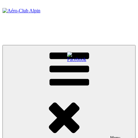
Aller
au
contenu
Aéro-Club Alpin
principal
ÉCOLE DE PILOTAGE & VOLS DECOUVERTE – Aérodrome
de Gap Tallard – Hautes-Alpes
Menu