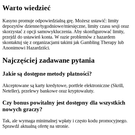
Warto wiedzieć
Kasyno promuje odpowiedzialną grę. Możesz ustawić: limity
depozytów dzienne/tygodniowe/miesięczne, limity czasu sesji oraz
skorzystać z opcji samowykluczenia. Aby skonfigurować limity,
przejdź do ustawień konta. W razie problemów z hazardem
skontaktuj się z organizacjami takimi jak Gambling Therapy lub
Anonimowi Hazardziści.
Najczęściej zadawane pytania
Jakie są dostępne metody płatności?
Akceptowane są karty kredytowe, portfele elektroniczne (Skrill,
Neteller), przelewy bankowe oraz kryptowaluty.
Czy bonus powitalny jest dostępny dla wszystkich
nowych graczy?
Tak, ale wymaga minimalnej wpłaty i często kodu promocyjnego.
Sprawdź aktualną ofertę na stronie.