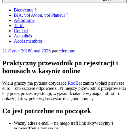
Bienvenue !
BIA, vol Avion, vol Planeur ?
Aérodrome
Tarifs
Contact
Actualités
Accès membres
Publié
21 février 2018
8 mai 2026
par
cderenne
le
Praktyczny przewodnik po rejestracji i
bonusach w kasynie online
Wielu graczy ma pytania dotyczące
RooBet
zanim wpłaci pierwsze
euro – oto szczere odpowiedzi. Niniejszy przewodnik przeprowadzi
Cię przez proces rejestracji, wyjaśni działanie wymagań obrotu i
pokaże, jak w pełni wykorzystać dostępne bonusy.
Co jest potrzebne na początek
Ważny adres e-mail – na niego trafi link aktywacyjny i
potwierdzenia transakcji.