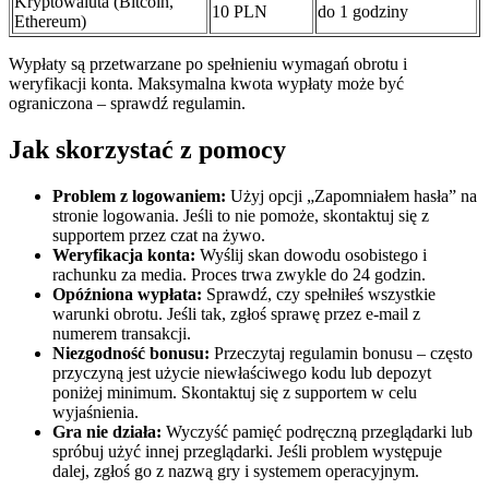
Kryptowaluta (Bitcoin,
10 PLN
do 1 godziny
Ethereum)
Wypłaty są przetwarzane po spełnieniu wymagań obrotu i
weryfikacji konta. Maksymalna kwota wypłaty może być
ograniczona – sprawdź regulamin.
Jak skorzystać z pomocy
Problem z logowaniem:
Użyj opcji „Zapomniałem hasła” na
stronie logowania. Jeśli to nie pomoże, skontaktuj się z
supportem przez czat na żywo.
Weryfikacja konta:
Wyślij skan dowodu osobistego i
rachunku za media. Proces trwa zwykle do 24 godzin.
Opóźniona wypłata:
Sprawdź, czy spełniłeś wszystkie
warunki obrotu. Jeśli tak, zgłoś sprawę przez e-mail z
numerem transakcji.
Niezgodność bonusu:
Przeczytaj regulamin bonusu – często
przyczyną jest użycie niewłaściwego kodu lub depozyt
poniżej minimum. Skontaktuj się z supportem w celu
wyjaśnienia.
Gra nie działa:
Wyczyść pamięć podręczną przeglądarki lub
spróbuj użyć innej przeglądarki. Jeśli problem występuje
dalej, zgłoś go z nazwą gry i systemem operacyjnym.