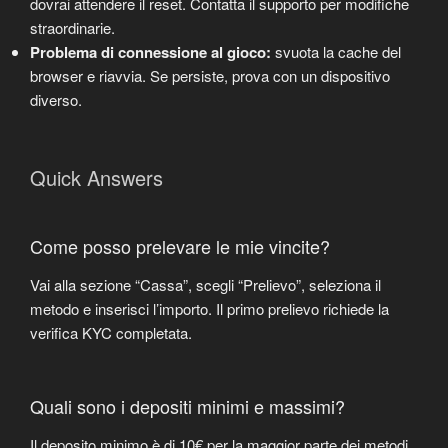
dovrai attendere il reset. Contatta il supporto per modifiche
straordinarie.
Problema di connessione al gioco:
svuota la cache del
browser e riavvia. Se persiste, prova con un dispositivo
diverso.
Quick Answers
Come posso prelevare le mie vincite?
Vai alla sezione “Cassa”, scegli “Prelievo”, seleziona il
metodo e inserisci l’importo. Il primo prelievo richiede la
verifica KYC completata.
Quali sono i depositi minimi e massimi?
Il deposito minimo è di 10€ per la maggior parte dei metodi,