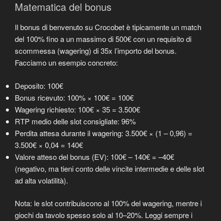
Matematica del bonus
Il bonus di benvenuto su Crocobet è tipicamente un match
del 100% fino a un massimo di 500€ con un requisito di
scommessa (wagering) di 35x l’importo del bonus.
Facciamo un esempio concreto:
Deposito: 100€
Bonus ricevuto: 100% × 100€ = 100€
Wagering richiesto: 100€ × 35 = 3.500€
RTP medio delle slot consigliate: 96%
Perdita attesa durante il wagering: 3.500€ × (1 – 0,96) =
3.500€ × 0,04 = 140€
Valore atteso del bonus (EV): 100€ – 140€ = –40€
(negativo, ma tieni conto delle vincite intermedie e delle slot
ad alta volatilità).
Nota: le slot contribuiscono al 100% del wagering, mentre i
giochi da tavolo spesso solo al 10–20%. Leggi sempre i