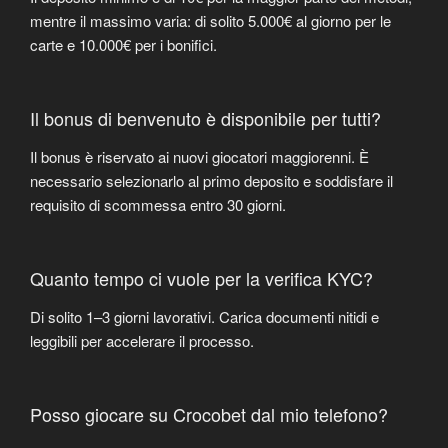
mentre il massimo varia: di solito 5.000€ al giorno per le
carte e 10.000€ per i bonifici.
Il bonus di benvenuto è disponibile per tutti?
Il bonus è riservato ai nuovi giocatori maggiorenni. È
necessario selezionarlo al primo deposito e soddisfare il
requisito di scommessa entro 30 giorni.
Quanto tempo ci vuole per la verifica KYC?
Di solito 1–3 giorni lavorativi. Carica documenti nitidi e
leggibili per accelerare il processo.
Posso giocare su Crocobet dal mio telefono?