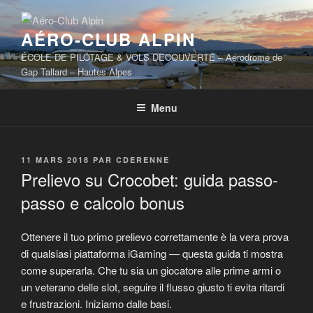
Aller
au
AÉRO-CLUB ALPIN
contenu
principal
ÉCOLE DE PILOTAGE & VOLS DECOUVERTE – Aérodrome de
Gap Tallard – Hautes-Alpes
Menu
PUBLIÉ
11 MARS 2018
PAR
CDERENNE
LE
Prelievo su Crocobet: guida passo-
passo e calcolo bonus
Ottenere il tuo primo prelievo correttamente è la vera prova
di qualsiasi piattaforma iGaming — questa guida ti mostra
come superarla. Che tu sia un giocatore alle prime armi o
un veterano delle slot, seguire il flusso giusto ti evita ritardi
e frustrazioni. Iniziamo dalle basi.