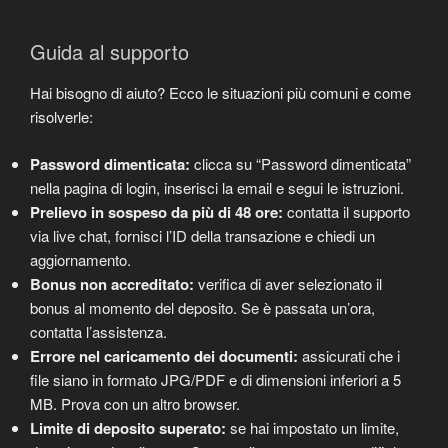
Guida al supporto
Hai bisogno di aiuto? Ecco le situazioni più comuni e come
risolverle:
Password dimenticata:
clicca su “Password dimenticata”
nella pagina di login, inserisci la email e segui le istruzioni.
Prelievo in sospeso da più di 48 ore:
contatta il supporto
via live chat, fornisci l’ID della transazione e chiedi un
aggiornamento.
Bonus non accreditato:
verifica di aver selezionato il
bonus al momento del deposito. Se è passata un’ora,
contatta l’assistenza.
Errore nel caricamento dei documenti:
assicurati che i
file siano in formato JPG/PDF e di dimensioni inferiori a 5
MB. Prova con un altro browser.
Limite di deposito superato:
se hai impostato un limite,