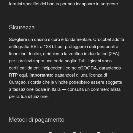
termini specifici del bonus per non incappare in sorprese.
Sicurezza
Scegliere un casinò sicuro è fondamentale. Crocobet adotta
crittografia SSL a 128 bit per proteggere i dati personali e
finanziari. Inoltre, è richiesta la verifica in due fattori (2FA)
per i prelievi sopra una certa soglia. Tutti i giochi sono
certificati da enti indipendenti come eCOGRA, garantendo
RTP equi.
Importante:
trattandosi di una licenza di
Curaçao, ricorda che le vincite potrebbero essere soggette
a tassazione locale in Italia — consulta un commercialista
per la tua situazione.
Metodi di pagamento