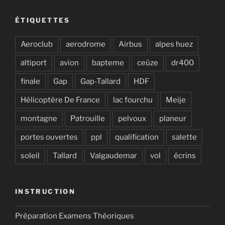
ÉTIQUETTES
Aeroclub
aerodrome
Airbus
alpes huez
altiport
avion
bapteme
ceüze
dr400
finale
Gap
Gap-Tallard
HDF
Hélicoptère De France
lac fourchu
Meije
montagne
Patrouille
pelvoux
planeur
portes ouvertes
ppl
qualification
salette
soleil
Tallard
Valgaudemar
vol
écrins
INSTRUCTION
Préparation Examens Théoriques