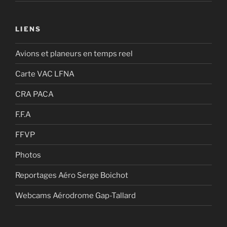
LIENS
Avions et planeurs en temps reel
Carte VAC LFNA
CRA PACA
F.F.A
FFVP
Photos
Reportages Aéro Serge Boichot
Webcams Aérodrome Gap-Tallard