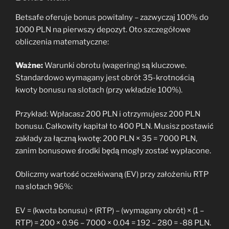
Betsafe oferuje bonus powitalny – zazwyczaj 100% do
1000 PLN na pierwszy depozyt. Oto szczegółowe
obliczenia matematyczne:
Ważne:
Warunki obrotu (wagering) są kluczowe.
Standardowo wymagany jest obrót 35-krotnością
kwoty bonusu na slotach (przy wkładzie 100%).
Przykład: Wpłacasz 200 PLN i otrzymujesz 200 PLN
bonusu. Całkowity kapitał to 400 PLN. Musisz postawić
zakłady za łączną kwotę: 200 PLN × 35 = 7000 PLN,
zanim bonusowe środki będą mogły zostać wypłacone.
Obliczmy wartość oczekiwaną (EV) przy założeniu RTP
na slotach 96%:
EV = (kwota bonusu) × (RTP) – (wymagany obrót) × (1 –
RTP) = 200 × 0.96 – 7000 × 0.04 = 192 – 280 = -88 PLN.