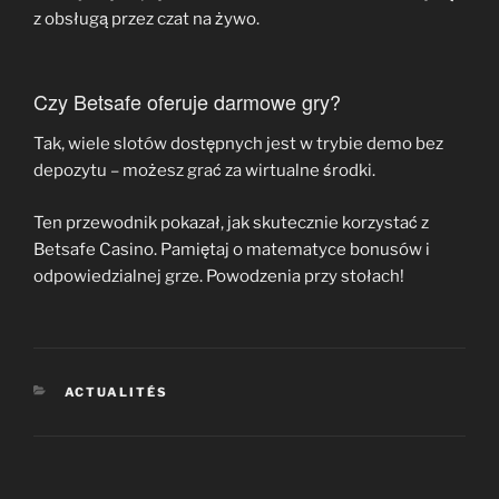
z obsługą przez czat na żywo.
Czy Betsafe oferuje darmowe gry?
Tak, wiele slotów dostępnych jest w trybie demo bez
depozytu – możesz grać za wirtualne środki.
Ten przewodnik pokazał, jak skutecznie korzystać z
Betsafe Casino. Pamiętaj o matematyce bonusów i
odpowiedzialnej grze. Powodzenia przy stołach!
CATÉGORIES
ACTUALITÉS