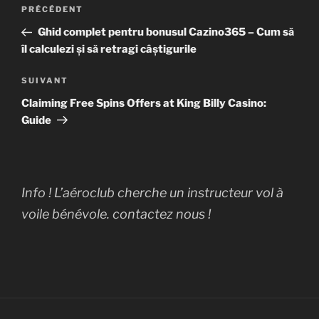
Navigation
Article
PRÉCÉDENT
de
précédent
Ghid complet pentru bonusul Cazino365 – Cum să
l’article
îl calculezi și să retragi câștigurile
Article
SUIVANT
suivant
Claiming Free Spins Offers at King Billy Casino:
Guide
Info ! L’aéroclub cherche un instructeur vol à
voile bénévole. contactez nous !