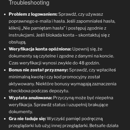
Troubleshooting
Problem z logowaniem:
Sprawdź, czy używasz
poprawnego e-maila i hasła. Jeśli zapomniałeś hasła,
kliknij „Nie pamiętam hasła” i postępuj zgodnie z
instrukcjami. Jeśli blokada konta – skontaktuj się z
obsługą.
Weryfikacja konta opóźniona:
Upewnij się, że
dokumenty są czytelne i zgodne z danymi na koncie.
Czas weryfikacji wynosi zwykle do 48 godzin.
Bonus nie został przyznany:
Sprawdź, czy wpłaciłeś
minimalną kwotę i czy kod promocyjny został
aktywowany. Niektóre bonusy wymagają zaznaczenia
checkboxa podczas depozytu.
Wypłata anulowana:
Przyczyną może być niepełna
weryfikacja. Sprawdź status i uzupełnij brakujące
dokumenty.
Gra nie ładuje się:
Wyczyść pamięć podręczną
przeglądarki lub użyj innej przeglądarki. Betsafe działa