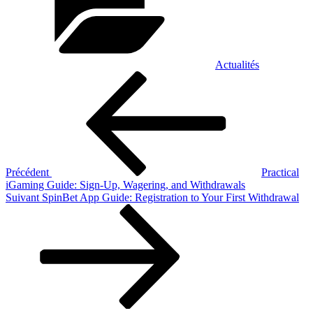
Actualités
Navigation
Article
précédent
de
l’article
Précédent
Practical
iGaming Guide: Sign-Up, Wagering, and Withdrawals
Article
Suivant
SpinBet App Guide: Registration to Your First Withdrawal
suivant