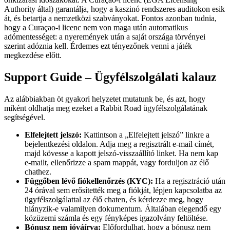
Authority által) garantálja, hogy a kaszinó rendszeres auditokon esik
át, és betartja a nemzetközi szabványokat. Fontos azonban tudnia,
hogy a Curaçao-i licenc nem von maga után automatikus
adómentességet: a nyeremények után a saját országa törvényei
szerint adóznia kell. Érdemes ezt tényezőnek venni a játék
megkezdése előtt.
Support Guide – Ügyfélszolgálati kalauz
Az alábbiakban öt gyakori helyzetet mutatunk be, és azt, hogy
miként oldhatja meg ezeket a Rabbit Road ügyfélszolgálatának
segítségével.
Elfelejtett jelszó:
Kattintson a „Elfelejtett jelszó” linkre a
bejelentkezési oldalon. Adja meg a regisztrált e-mail címét,
majd kövesse a kapott jelszó-visszaállító linket. Ha nem kap
e-mailt, ellenőrizze a spam mappát, vagy forduljon az élő
chathez.
Függőben lévő fiókellenőrzés (KYC):
Ha a regisztráció után
24 órával sem erősítették meg a fiókját, lépjen kapcsolatba az
ügyfélszolgálattal az élő chaten, és kérdezze meg, hogy
hiányzik-e valamilyen dokumentum. Általában elegendő egy
közüzemi számla és egy fényképes igazolvány feltöltése.
Bónusz nem jóváírva:
Előfordulhat, hogy a bónusz nem