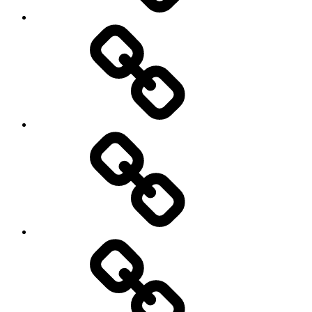
Aérodrome
Tarifs
Contact