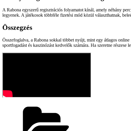
A Rabona egyszerű regisztrációs folyamatot kínál, amely néhány perc a
legyenek. A játékosok többféle fizetési mód közül választhatnak, bele
Összegzés
Összefoglalva, a Rabona sokkal többet nyújt, mint egy átlagos online f
sportfogadást és kaszinózást kedvelők számára. Ha szeretne részese l
Catégories