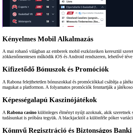
Kényelmes Mobil Alkalmazás
A mai rohanó világban az emberek mobil eszközeiken keresztül szeret
zökkenőmentesen működik iOS és Android rendszeren, lehetővé téve a 
Kifizetődő Bónuszok és Promóciók
A Rabona felejthetetlen bónuszokkal és promóciókkal csábítja a játék
magukat a platformon. A folyamatos promóciók fenntartják a játékosok
Képességalapú Kaszinójátékok
A
Rabona casino
különleges élményt nyújt azoknak, akik szeretnek s
tudásunkat is próbára tegyük. A blackjacktól a különféle póker variáci
Könnyű Regisztráció és Biztonságos Banki