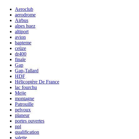
Aeroclub
aerodrome
Airbus
alpes huez
altiport
avion
bapteme
ceüze
dr400
finale
Gap
Gap-Tallard
HDF
Hélicoptère De France
lac fourchu
Meije
montagne
Patrouille
pelvoux
planeur
portes ouvertes
ppl
qualification
salette