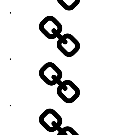
Aérodrome
Tarifs
Contact