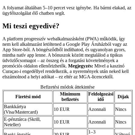
A folyamat általában 5–10 percet vesz igénybe. Ha bármi elakad, az
ügyfélszolgálat élő chatben segít.
Mi teszi egyedivé?
A platform progresszív webalkalmazásként (PWA) működik, így
nem kell alkalmazást letöltened a Google Play Áruházból vagy az
App Store-ból. A böngésződből indíthatod, és ugyanolyan gyors,
mintha natív app lenne. A bónuszok között megtalálod a tipikus
üdvözlőcsomagot – az összeg és a forgatási követelmények a
promóciós oldalon ellenőrizhetők.
Megjegyzés:
Mivel a kaszinó
Curaçao-i engedéllyel rendelkezik, a nyeremények után neked kell
elszámolnod a helyi adókat – ez eltér az MGA-licencektől.
Befizetési módok áttekintése
Minimum
Feldolgozási
Fizetési mód
Díjak
befizetés
idő
Bankkártya
10 EUR
Azonnali
Nincs
(Visa/Mastercard)
E-pénztárca (Skrill,
10 EUR
Azonnali
Nincs
Neteller)
1–3
Banki átutalás
20 EUR
Változó