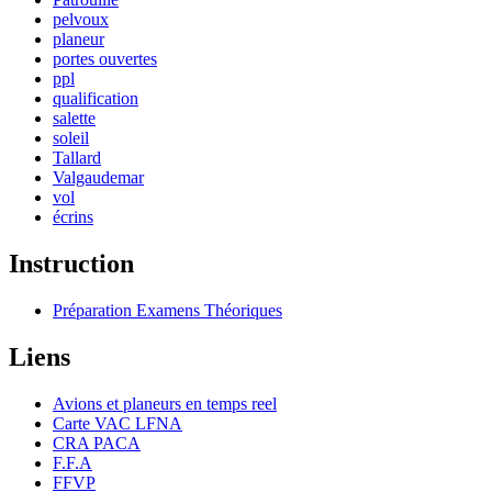
pelvoux
planeur
portes ouvertes
ppl
qualification
salette
soleil
Tallard
Valgaudemar
vol
écrins
Instruction
Préparation Examens Théoriques
Liens
Avions et planeurs en temps reel
Carte VAC LFNA
CRA PACA
F.F.A
FFVP