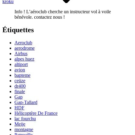
kroku
Info ! L’aéroclub cherche un instructeur vol à voile
bénévole. contactez nous !
Étiquettes
Aeroclub
aerodrome
Airbus
alpes huez
altiport
avion
bapteme
ceüze
dr400
finale
Gap
Gap-Tallard
HDF
Hélicoptère De France
lac fourchu
Meije
montagne
Patrouille