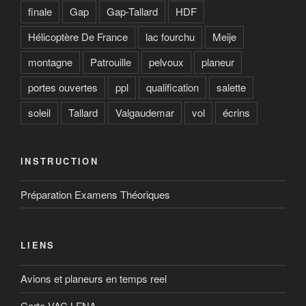
finale
Gap
Gap-Tallard
HDF
Hélicoptère De France
lac fourchu
Meije
montagne
Patrouille
pelvoux
planeur
portes ouvertes
ppl
qualification
salette
soleil
Tallard
Valgaudemar
vol
écrins
INSTRUCTION
Préparation Examens Théoriques
LIENS
Avions et planeurs en temps reel
Carte VAC LFNA