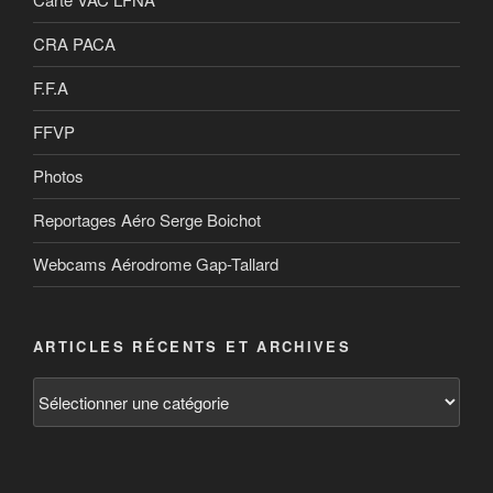
CRA PACA
F.F.A
FFVP
Photos
Reportages Aéro Serge Boichot
Webcams Aérodrome Gap-Tallard
ARTICLES RÉCENTS ET ARCHIVES
Articles
récents
et
archives