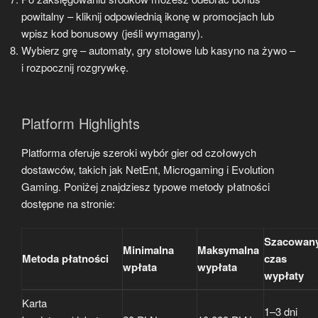
powitalny – kliknij odpowiednią ikonę w promocjach lub
wpisz kod bonusowy (jeśli wymagany).
Wybierz grę – automaty, gry stołowe lub kasyno na żywo –
i rozpocznij rozgrywkę.
Platform Highlights
Platforma oferuje szeroki wybór gier od czołowych
dostawców, takich jak NetEnt, Microgaming i Evolution
Gaming. Poniżej znajdziesz typowe metody płatności
dostępne na stronie:
Szacowan
Minimalna
Maksymalna
Metoda płatności
czas
wpłata
wypłata
wypłaty
Karta
1–3 dni