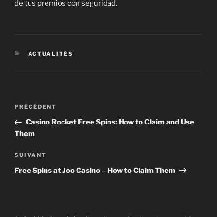
de tus premios con seguridad.
CATÉGORIES
ACTUALITÉS
Navigation
Article
PRÉCÉDENT
de
précédent
Casino Rocket Free Spins: How to Claim and Use
l’article
Them
Article
SUIVANT
suivant
Free Spins at Joo Casino – How to Claim Them