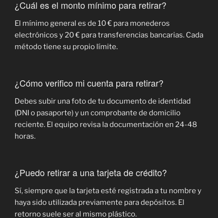
¿Cuál es el monto mínimo para retirar?
El mínimo general es de 10 € para monederos
electrónicos y 20 € para transferencias bancarias. Cada
método tiene su propio límite.
¿Cómo verifico mi cuenta para retirar?
Debes subir una foto de tu documento de identidad
(DNI o pasaporte) y un comprobante de domicilio
reciente. El equipo revisa la documentación en 24-48
horas.
¿Puedo retirar a una tarjeta de crédito?
Sí, siempre que la tarjeta esté registrada a tu nombre y
haya sido utilizada previamente para depósitos. El
retorno suele ser al mismo plástico.