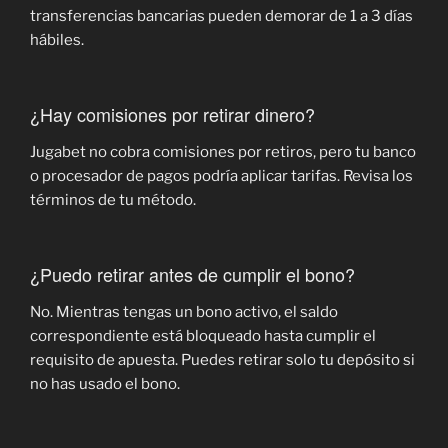
transferencias bancarias pueden demorar de 1 a 3 días
hábiles.
¿Hay comisiones por retirar dinero?
Jugabet no cobra comisiones por retiros, pero tu banco
o procesador de pagos podría aplicar tarifas. Revisa los
términos de tu método.
¿Puedo retirar antes de cumplir el bono?
No. Mientras tengas un bono activo, el saldo
correspondiente está bloqueado hasta cumplir el
requisito de apuesta. Puedes retirar solo tu depósito si
no has usado el bono.