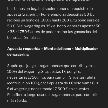
Los bonos en Jugabet suelen tener un requisito de
apuesta (wagering). Por ejemplo, si depositas 50 € y
recibes un bono del 100% hasta 200 €, tu bono será de
50 €. Si el wagering es 35x el bono, deberás apostar 50
× 35 = 1750 € antes de poder retirar las ganancias del
bono. La fórmula es:
Apuesta requerida = Monto del bono × Multiplicador
de wagering
Supón que juegas tragamonedas que contribuyen al
100% del wagering. Si apuestas 1 € por giro,
necesitarás 1750 giros para cumplir. Si juegas ruleta
(contribución 10%), cada apuesta de 1 € solo suma 0,10
€ al wagering, necesitando 17 500 € en apuestas.
Planifica tu juego usando tragamonedas para cumplir
más rápido.