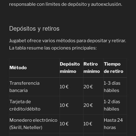
responsable con límites de depósito y autoexclusión.
Depósitos y retiros
Jugabet ofrece varios métodos para depositar y retirar.
La tabla resume las opciones principales:
Depósito
Retiro
Tiempo
Método
mínimo
mínimo
de retiro
Transferencia
1-3 días
10 €
20 €
bancaria
hábiles
Tarjeta de
1-2 días
10 €
20 €
crédito/débito
hábiles
Monedero electrónico
Hasta 24
10 €
10 €
(Skrill, Neteller)
horas