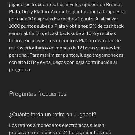
jugadores frecuentes. Los niveles típicos son Bronce,
Plata, Oro y Platino. Acumulas puntos por cada apuesta:
por cada 10 € apostados recibes 1 punto. Al alcanzar
1000 puntos subes a Plata y obtienes 5% de cashback
semanal. En Oro, el cashback sube al 10% y recibes
bonos exclusivos. Los miembros Platino disfrutan de
retiros prioritarios en menos de 12 horas y un gestor
personal. Para maximizar puntos, juega tragamonedas
con alto RTP y evita juegos con baja contribución al
programa.
Preguntas frecuentes
¿Cuánto tarda un retiro en Jugabet?
Los retiros a monederos electrónicos suelen
procesarse en menos de 24 horas, mientras que