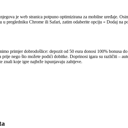
 njegova je web stranica potpuno optimizirana za mobilne uređaje. Osi
cu u pregledniku Chrome ili Safari, zatim odaberite opciju « Dodaj na p
mimo primjer dobrodošlice: depozit od 50 eura donosi 100% bonusa do 1
prije nego što možete podići dobitke. Doprinosi igara su različiti – au
 znali koje igre najbrže ispunjavaju zahtjeve.
ta