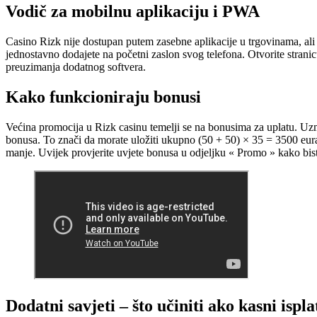
Vodič za mobilnu aplikaciju i PWA
Casino Rizk nije dostupan putem zasebne aplikacije u trgovinama, ali
jednostavno dodajete na početni zaslon svog telefona. Otvorite strani
preuzimanja dodatnog softvera.
Kako funkcioniraju bonusi
Većina promocija u Rizk casinu temelji se na bonusima za uplatu. Uz
bonusa. To znači da morate uložiti ukupno (50 + 50) × 35 = 3500 eura 
manje. Uvijek provjerite uvjete bonusa u odjeljku « Promo » kako biste
Dodatni savjeti – što učiniti ako kasni ispla