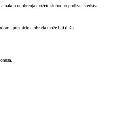
a, a nakon odobrenja možete slobodno podizati sredstva.
endom i praznicima obrada može biti duža.
bonusa.