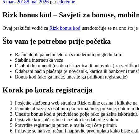
Publié
5 mars 2018
8 mai 2026
par
cderenne
le
Rizk bonus kod – Savjeti za bonuse, mobilni
Ovaj praktični vodič za
Rizk bonus kod
usredotočuje se na ono što je 
Što vam je potrebno prije početka
Računalo ili pametni telefon s modernim preglednikom
Stabilna internetska veza
Osobni dokumenti (osobna iskaznica ili putovnica) za verifikac
Odabrani način plaćanja (e-novčanik, kartica ili bankovni transf
Bonus kod (ako ga imate, unesite ga prilikom registracije)
Korak po korak registracija
Posjetite službenu web stranicu Rizk online casina i kliknite na
Ispunite obrazac s osobnim podacima: ime, prezime, datum rođen
Unesite bonus kod u predviđeno polje (ako ga želite iskoristiti).
Postavite korisničko ime i lozinku te odaberite valutu.
Potvrdite registraciju putem e-maila koji ćete primiti.
Prijavite se na svoj račun i napravite prvu uplatu kako biste akti