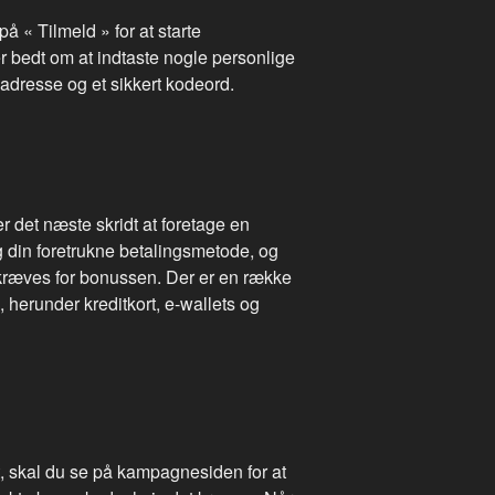
på « Tilmeld » for at starte
r bedt om at indtaste nogle personlige
adresse og et sikkert kodeord.
er det næste skridt at foretage en
 din foretrukne betalingsmetode, og
kræves for bonussen. Der er en række
, herunder kreditkort, e-wallets og
t, skal du se på kampagnesiden for at