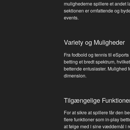
mulighederne spillere et andet l
sektionen er omfattende og byder
events.
Variety og Muligheder
Fra fodbold og tennis til eSport
betting et bredt spektrum, hvilket 
bettende entusiaster. Mulighed fo
dimension.
Tilgængelige Funktione
For at sikre at spillere får den 
flere funktioner som in-play bettin
at følge med i sine væddemål i re