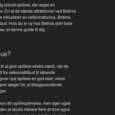
g blandt spillere, der søger en
. En af de største attraktioner ved Betinia
m inkluderer en velkomstbonus, Betinia
ud. Hvis du er ny hos Betinia eller bare
e, er denne guide til dig.
nus?
il at give spillere ekstra værdi, når de
lt fra velkomsttilbud til løbende
ver nye spillere en god start, mens
er sørger for, at tilbagevendende
ger.
 kun din spilleoplevelse, men øger også
en at skulle risikere flere af dine egne