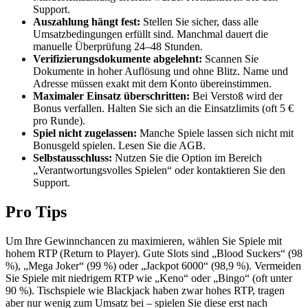
Support.
Auszahlung hängt fest:
Stellen Sie sicher, dass alle
Umsatzbedingungen erfüllt sind. Manchmal dauert die
manuelle Überprüfung 24–48 Stunden.
Verifizierungsdokumente abgelehnt:
Scannen Sie
Dokumente in hoher Auflösung und ohne Blitz. Name und
Adresse müssen exakt mit dem Konto übereinstimmen.
Maximaler Einsatz überschritten:
Bei Verstoß wird der
Bonus verfallen. Halten Sie sich an die Einsatzlimits (oft 5 €
pro Runde).
Spiel nicht zugelassen:
Manche Spiele lassen sich nicht mit
Bonusgeld spielen. Lesen Sie die AGB.
Selbstausschluss:
Nutzen Sie die Option im Bereich
„Verantwortungsvolles Spielen“ oder kontaktieren Sie den
Support.
Pro Tips
Um Ihre Gewinnchancen zu maximieren, wählen Sie Spiele mit
hohem RTP (Return to Player). Gute Slots sind „Blood Suckers“ (98
%), „Mega Joker“ (99 %) oder „Jackpot 6000“ (98,9 %). Vermeiden
Sie Spiele mit niedrigem RTP wie „Keno“ oder „Bingo“ (oft unter
90 %). Tischspiele wie Blackjack haben zwar hohes RTP, tragen
aber nur wenig zum Umsatz bei – spielen Sie diese erst nach