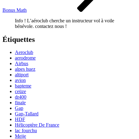
Bonus Math
Info ! L’aéroclub cherche un instructeur vol à voile
bénévole. contactez nous !
Étiquettes
Aeroclub
aerodrome
Airbus
alpes huez
altiport
avion
bapteme
ceüze
dr400
finale
Gap
Gap-Tallard
HDF
Hélicoptère De France
lac fourchu
Meije