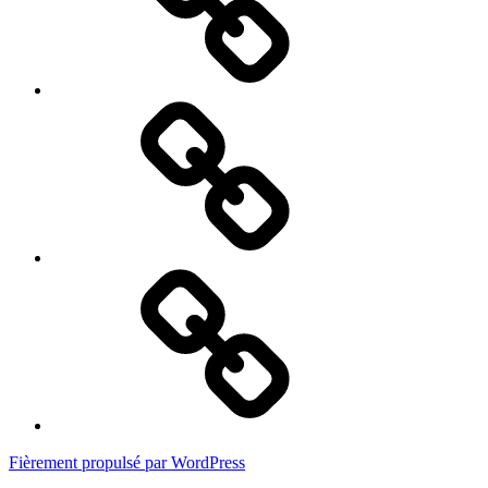
Actualités
Accès
membres
Fièrement propulsé par WordPress