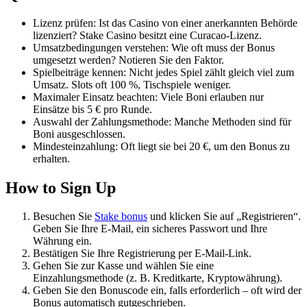
Lizenz prüfen: Ist das Casino von einer anerkannten Behörde
lizenziert? Stake Casino besitzt eine Curacao-Lizenz.
Umsatzbedingungen verstehen: Wie oft muss der Bonus
umgesetzt werden? Notieren Sie den Faktor.
Spielbeiträge kennen: Nicht jedes Spiel zählt gleich viel zum
Umsatz. Slots oft 100 %, Tischspiele weniger.
Maximaler Einsatz beachten: Viele Boni erlauben nur
Einsätze bis 5 € pro Runde.
Auswahl der Zahlungsmethode: Manche Methoden sind für
Boni ausgeschlossen.
Mindesteinzahlung: Oft liegt sie bei 20 €, um den Bonus zu
erhalten.
How to Sign Up
Besuchen Sie
Stake bonus
und klicken Sie auf „Registrieren“.
Geben Sie Ihre E-Mail, ein sicheres Passwort und Ihre
Währung ein.
Bestätigen Sie Ihre Registrierung per E-Mail-Link.
Gehen Sie zur Kasse und wählen Sie eine
Einzahlungsmethode (z. B. Kreditkarte, Kryptowährung).
Geben Sie den Bonuscode ein, falls erforderlich – oft wird der
Bonus automatisch gutgeschrieben.