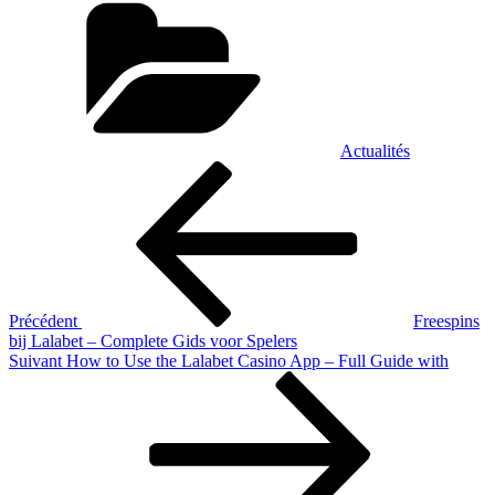
Actualités
Navigation
Article
précédent
de
l’article
Précédent
Freespins
bij Lalabet – Complete Gids voor Spelers
Article
Suivant
How to Use the Lalabet Casino App – Full Guide with
suivant