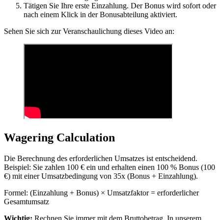
Tätigen Sie Ihre erste Einzahlung. Der Bonus wird sofort oder
nach einem Klick in der Bonusabteilung aktiviert.
Sehen Sie sich zur Veranschaulichung dieses Video an:
Wagering Calculation
Die Berechnung des erforderlichen Umsatzes ist entscheidend.
Beispiel: Sie zahlen 100 € ein und erhalten einen 100 % Bonus (100
€) mit einer Umsatzbedingung von 35x (Bonus + Einzahlung).
Formel: (Einzahlung + Bonus) × Umsatzfaktor = erforderlicher
Gesamtumsatz
Wichtig:
Rechnen Sie immer mit dem Bruttobetrag. In unserem