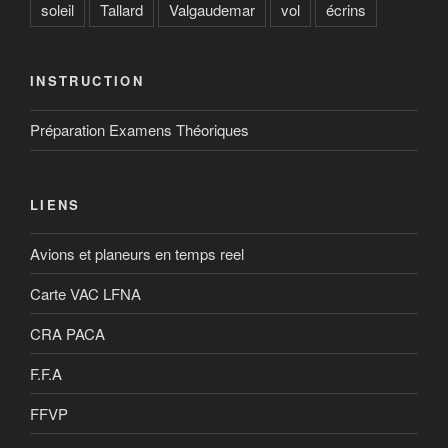
soleil
Tallard
Valgaudemar
vol
écrins
INSTRUCTION
Préparation Examens Théoriques
LIENS
Avions et planeurs en temps reel
Carte VAC LFNA
CRA PACA
F.F.A
FFVP