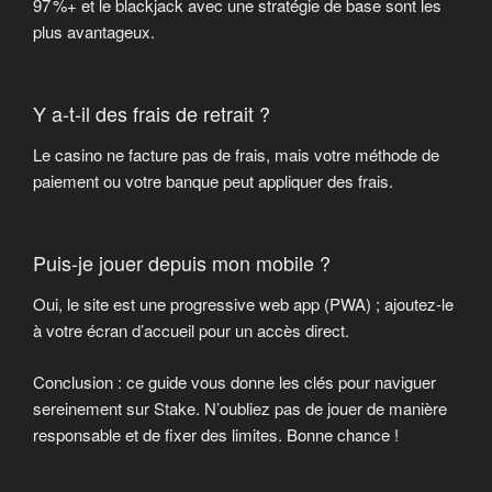
97 %+ et le blackjack avec une stratégie de base sont les
plus avantageux.
Y a-t-il des frais de retrait ?
Le casino ne facture pas de frais, mais votre méthode de
paiement ou votre banque peut appliquer des frais.
Puis-je jouer depuis mon mobile ?
Oui, le site est une progressive web app (PWA) ; ajoutez-le
à votre écran d’accueil pour un accès direct.
Conclusion : ce guide vous donne les clés pour naviguer
sereinement sur Stake. N’oubliez pas de jouer de manière
responsable et de fixer des limites. Bonne chance !