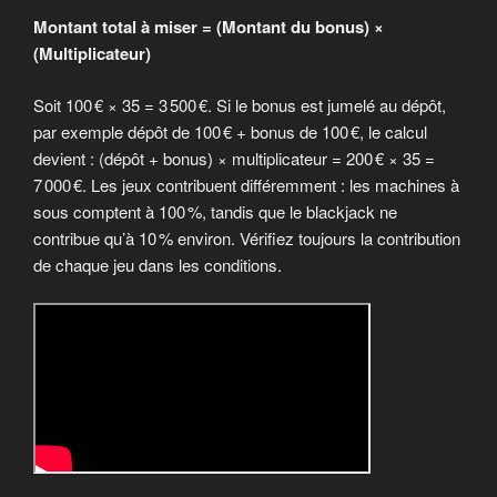
Montant total à miser = (Montant du bonus) ×
(Multiplicateur)
Soit 100 € × 35 = 3 500 €. Si le bonus est jumelé au dépôt,
par exemple dépôt de 100 € + bonus de 100 €, le calcul
devient : (dépôt + bonus) × multiplicateur = 200 € × 35 =
7 000 €. Les jeux contribuent différemment : les machines à
sous comptent à 100 %, tandis que le blackjack ne
contribue qu’à 10 % environ. Vérifiez toujours la contribution
de chaque jeu dans les conditions.