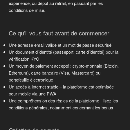
expérience, du dépôt au retrait, en passant par les
conditions de mise.
Ce qu’il vous faut avant de commencer
Une adresse email valide et un mot de passe sécurisé
Un document d’identité (passeport, carte d’identité) pour la
vérification KYC
Un moyen de paiement accepté : crypto-monnaie (Bitcoin,
Ethereum), carte bancaire (Visa, Mastercard) ou
portefeuille électronique
Un accès à Internet stable – la plateforme est optimisée
pour mobile via une PWA
Une compréhension des règles de la plateforme : lisez les
conditions générales, notamment concernant les bonus