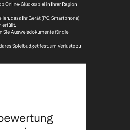
 ob Online-Glücksspiel in Ihrer Region
ellen, dass Ihr Gerät (PC, Smartphone)
erfüllt.
en Sie Ausweisdokumente für die
lares Spielbudget fest, um Verluste zu