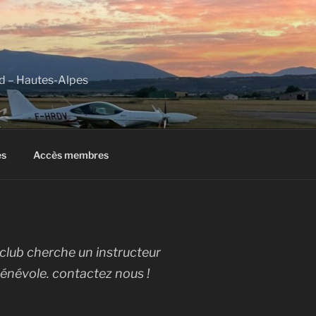
 – Hautes-Alpes
és
Accès membres
roclub cherche un instructeur
 bénévole. contactez nous !