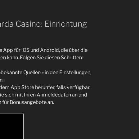
rda Casino: Einrichtung
e App für iOS und Android, die über die
n kann. Folgen Sie diesen Schritten:
nbekannte Quellen » in den Einstellungen,
n.
dem App Store herunter, falls verfügbar.
Sie sich mit Ihren Anmeldedaten an und
n für Bonusangebote an.