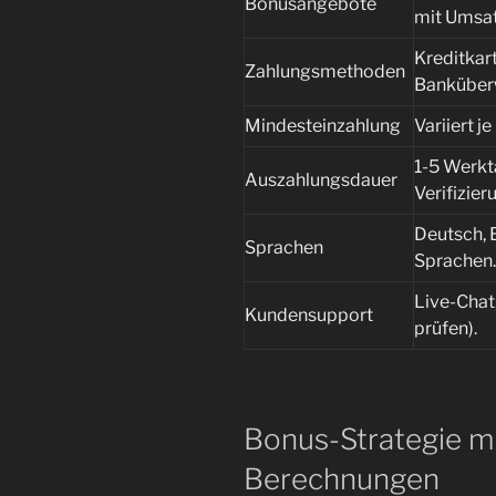
Bonusangebote
mit Umsa
Kreditkarte
Zahlungsmethoden
Banküber
Mindesteinzahlung
Variiert j
1-5 Werkt
Auszahlungsdauer
Verifizier
Deutsch, 
Sprachen
Sprachen.
Live-Chat,
Kundensupport
prüfen).
Bonus-Strategie m
Berechnungen