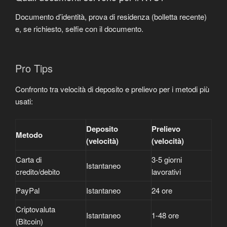
Documento d’identità, prova di residenza (bolletta recente)
e, se richiesto, selfie con il documento.
Pro Tips
Confronto tra velocità di deposito e prelievo per i metodi più
usati:
Deposito
Prelievo
Metodo
(velocità)
(velocità)
Carta di
3-5 giorni
Istantaneo
credito/debito
lavorativi
PayPal
Istantaneo
24 ore
Criptovaluta
Istantaneo
1-48 ore
(Bitcoin)