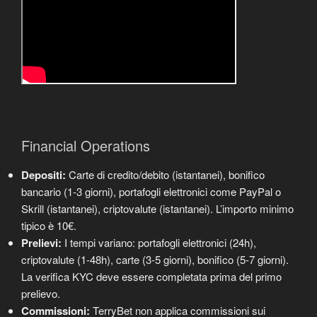
Financial Operations
Depositi:
Carte di credito/debito (istantanei), bonifico
bancario (1-3 giorni), portafogli elettronici come PayPal o
Skrill (istantanei), criptovalute (istantanei). L’importo minimo
tipico è 10€.
Prelievi:
I tempi variano: portafogli elettronici (24h),
criptovalute (1-48h), carte (3-5 giorni), bonifico (5-7 giorni).
La verifica KYC deve essere completata prima del primo
prelievo.
Commissioni:
TerryBet non applica commissioni sui