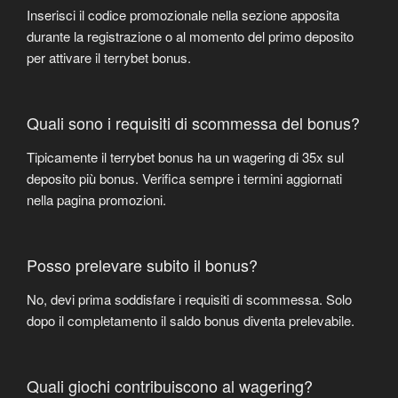
Inserisci il codice promozionale nella sezione apposita
durante la registrazione o al momento del primo deposito
per attivare il terrybet bonus.
Quali sono i requisiti di scommessa del bonus?
Tipicamente il terrybet bonus ha un wagering di 35x sul
deposito più bonus. Verifica sempre i termini aggiornati
nella pagina promozioni.
Posso prelevare subito il bonus?
No, devi prima soddisfare i requisiti di scommessa. Solo
dopo il completamento il saldo bonus diventa prelevabile.
Quali giochi contribuiscono al wagering?