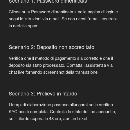
Scenario 1: Password dimenticata
Clicca su « Password dimenticata » nella pagina di login e
segui le istruzioni via email. Se non ricevi l’email, controlla
la cartella spam.
Scenario 2: Deposito non accreditato
Verifica che il metodo di pagamento sia corretto e che il
deposito sia stato processato. Contatta l’assistenza via
chat live fornendo screenshot della transazione.
Scenario 3: Prelievo in ritardo
I tempi di elaborazione possono allungarsi se la verifica
KYC non è completa. Controlla lo stato del tuo account e,
se il ritardo supera le 48 ore, apri un ticket.