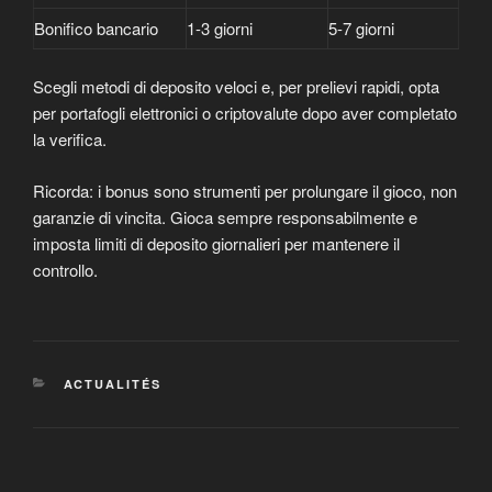
Bonifico bancario
1-3 giorni
5-7 giorni
Scegli metodi di deposito veloci e, per prelievi rapidi, opta
per portafogli elettronici o criptovalute dopo aver completato
la verifica.
Ricorda: i bonus sono strumenti per prolungare il gioco, non
garanzie di vincita. Gioca sempre responsabilmente e
imposta limiti di deposito giornalieri per mantenere il
controllo.
CATÉGORIES
ACTUALITÉS
Navigation