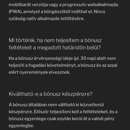
mobilbarát verziója vagy a progresszív webalkalmazás
(PWA), amelyet a böngészőből indíthat el. Nincs
szükség natív alkalmazás letöltésére.
Mi történik, ha nem teljesítem a bónusz
feltételeit a megadott határidőn belül?
Ha a bónusz érvényességi ideje (pl. 30 nap) alatt nem
teljesíti a fogadási követelményt, a bónusz és az azzal
elért nyeremények elvesznek.
Kiváltható-e a bónusz készpénzre?
A bónusz általában nem váltható ki közvetlenül
készpénzre. Először teljesíteni kell a feltételeket, és a
bónusz egyenlege csak ezután kerül át a valódi pénz
egyenlegbe.