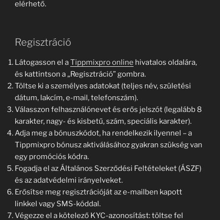
elérhető.
Regisztráció
Látogasson el a
Tippmixpro online
hivatalos oldalára,
és kattintson a „Regisztráció” gombra.
Töltse ki a személyes adatokat (teljes név, születési
dátum, lakcím, e-mail, telefonszám).
Válasszon felhasználónevet és erős jelszót (legalább 8
karakter, nagy- és kisbetű, szám, speciális karakter).
Adja meg a bónuszkódot, ha rendelkezik ilyennel – a
Tippmixpro bónusz aktiválásához gyakran szükség van
egy promóciós kódra.
Fogadja el az Általános Szerződési Feltételeket (ÁSZF)
és az adatvédelmi irányelveket.
Erősítse meg regisztrációját az e-mailben kapott
linkkel vagy SMS-kóddal.
Végezze el a kötelező KYC-azonosítást: töltse fel