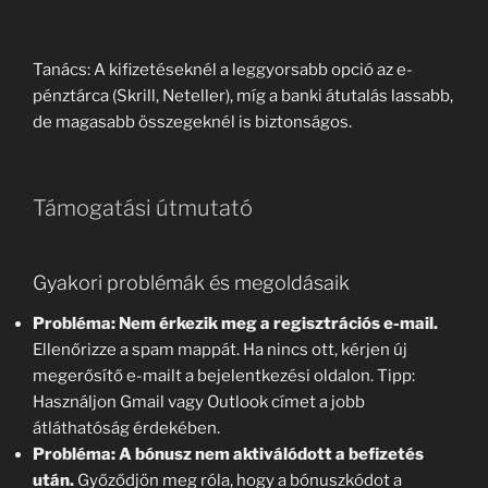
Tanács: A kifizetéseknél a leggyorsabb opció az e-
pénztárca (Skrill, Neteller), míg a banki átutalás lassabb,
de magasabb összegeknél is biztonságos.
Támogatási útmutató
Gyakori problémák és megoldásaik
Probléma: Nem érkezik meg a regisztrációs e-mail.
Ellenőrizze a spam mappát. Ha nincs ott, kérjen új
megerősítő e-mailt a bejelentkezési oldalon. Tipp:
Használjon Gmail vagy Outlook címet a jobb
átláthatóság érdekében.
Probléma: A bónusz nem aktiválódott a befizetés
után.
Győződjön meg róla, hogy a bónuszkódot a