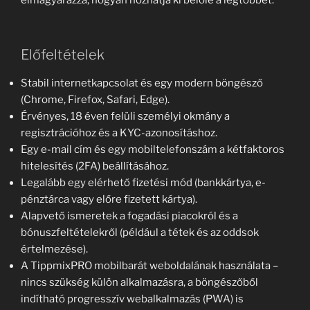
elmagyarázza, hogyan hozhatja ki belőle a legtöbbet.
Előfeltételek
Stabil internetkapcsolat és egy modern böngésző
(Chrome, Firefox, Safari, Edge).
Érvényes, 18 éven felüli személyi okmány a
regisztrációhoz és a KYC-azonosításhoz.
Egy e-mail cím és egy mobiltelefonszám a kétfaktoros
hitelesítés (2FA) beállításához.
Legalább egy elérhető fizetési mód (bankkártya, e-
pénztárca vagy előre fizetett kártya).
Alapvető ismeretek a fogadási piacokról és a
bónuszfeltételekről (például a tétek és az oddsok
értelmezése).
A TippmixPRO mobilbarát weboldalának használata –
nincs szükség külön alkalmazásra, a böngészőből
indítható progresszív webalkalmazás (PWA) is