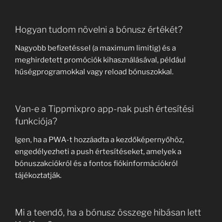
Hogyan tudom növelni a bónusz értékét?
Nagyobb befizetéssel (a maximum limitig) és a
meghirdetett promóciók kihasználásával, például
hűségprogramokkal vagy reload bónuszokkal.
Van-e a Tippmixpro app-nak push értesítési
funkciója?
Igen, ha a PWA-t hozzáadta a kezdőképernyőhöz,
engedélyezheti a push értesítéseket, amelyek a
bónuszakciókról és a fontos fiókinformációkról
tájékoztatják.
Mi a teendő, ha a bónusz összege hibásan lett