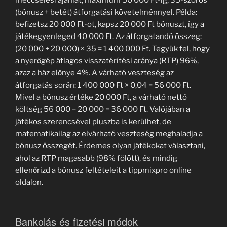
(bónusz + betét) átforgatási követelménnyel. Példa:
befizetsz 20 000 Ft-ot, kapsz 20 000 Ft bónuszt, így a
játékegyenleged 40 000 Ft. Az átforgatandó összeg:
(20 000 + 20 000) × 35 = 1 400 000 Ft. Tegyük fel, hogy
a nyerőgép átlagos visszatérítési aránya (RTP) 96%,
azaz a ház előnye 4%. A várható veszteség az
átforgatás során: 1 400 000 Ft × 0,04 = 56 000 Ft.
Mivel a bónusz értéke 20 000 Ft, a várható nettó
költség 56 000 – 20 000 = 36 000 Ft. Valójában a
játékos szerencsével pluszba is kerülhet, de
matematikailag az elvárható veszteség meghaladja a
bónusz összegét. Érdemes olyan játékokat választani,
ahol az RTP magasabb (98% fölött), és mindig
ellenőrizd a bónusz feltételeit a tippmixpro online
oldalon.
Bankolás és fizetési módok