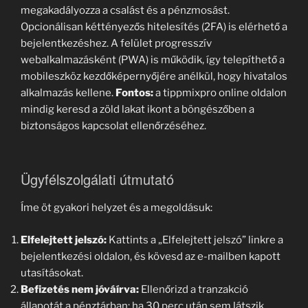
megakadályozza a csalást és a pénzmosást.
Opcionálisan kéttényezős hitelesítés (2FA) is elérhető a
bejelentkezéshez. A felület progresszív
webalkalmazásként (PWA) is működik, így telepíthető a
mobileszköz kezdőképernyőjére anélkül, hogy hivatalos
alkalmazás kellene.
Fontos:
a tippmixpro online oldalon
mindig keresd a zöld lakat ikont a böngészőben a
biztonságos kapcsolat ellenőrzéséhez.
Ügyfélszolgálati útmutató
Íme öt gyakori helyzet és a megoldásuk:
Elfelejtett jelszó:
Kattints a „Elfelejtett jelszó” linkre a
bejelentkezési oldalon, és kövesd az e-mailben kapott
utasításokat.
Befizetés nem jóváírva:
Ellenőrizd a tranzakció
állapotát a pénztárban; ha 30 perc után sem látszik,