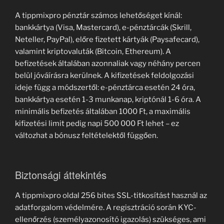
A tippmixpro pénztár számos lehetőséget kínál:
bankkártya (Visa, Mastercard), e-pénztárcák (Skrill,
Neteller, PayPal), előre fizetett kártyák (Paysafecard),
valamint kriptovaluták (Bitcoin, Ethereum). A
befizetések általában azonnaliak vagy néhány percen
belül jóváírásra kerülnek. A kifizetések feldolgozási
ideje függ a módszertől: e-pénztárca esetén 24 óra,
bankkártya esetén 1-3 munkanap, kriptónál 1-6 óra. A
minimális befizetés általában 1000 Ft, a maximális
kifizetési limit pedig napi 500 000 Ft lehet – ez
változhat a bónusz feltételektől függően.
Biztonsági áttekintés
A tippmixpro oldal 256 bites SSL-titkosítást használ az
adatforgalom védelmére. A regisztráció során KYC-
ellenőrzés (személyazonosító igazolás) szükséges, ami