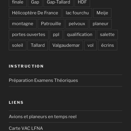
finale
Gap
Gap-Tallard
HDF
Hélicoptère De France
lac fourchu
Meije
montagne
Patrouille
pelvoux
planeur
portes ouvertes
ppl
qualification
salette
soleil
Tallard
Valgaudemar
vol
écrins
INSTRUCTION
Préparation Examens Théoriques
LIENS
Avions et planeurs en temps reel
Carte VAC LFNA