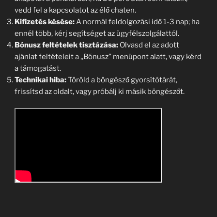
vedd fel a kapcsolatot az élő chaten.
Kifizetés késése:
A normál feldolgozási idő 1-3 nap; ha
ennél több, kérj segítséget az ügyfélszolgálattól.
Bónusz feltételek tisztázása:
Olvasd el az adott
ajánlat feltételeit a „Bónusz” menüpont alatt, vagy kérd
a támogatást.
Technikai hiba:
Töröld a böngésző gyorsítótárát,
frissítsd az oldalt, vagy próbálj ki másik böngészőt.