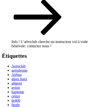
suivant
Info ! L’aéroclub cherche un instructeur vol à voile
bénévole. contactez nous !
Étiquettes
Aeroclub
aerodrome
Airbus
alpes huez
altiport
avion
bapteme
ceüze
dr400
finale