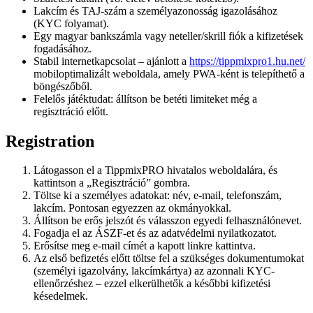
Lakcím és TAJ-szám a személyazonosság igazolásához
(KYC folyamat).
Egy magyar bankszámla vagy neteller/skrill fiók a kifizetések
fogadásához.
Stabil internetkapcsolat – ajánlott a
https://tippmixpro1.hu.net/
mobiloptimalizált weboldala, amely PWA-ként is telepíthető a
böngészőből.
Felelős játéktudat: állítson be betéti limiteket még a
regisztráció előtt.
Registration
Látogasson el a TippmixPRO hivatalos weboldalára, és
kattintson a „Regisztráció” gombra.
Töltse ki a személyes adatokat: név, e-mail, telefonszám,
lakcím. Pontosan egyezzen az okmányokkal.
Állítson be erős jelszót és válasszon egyedi felhasználónevet.
Fogadja el az ÁSZF-et és az adatvédelmi nyilatkozatot.
Erősítse meg e-mail címét a kapott linkre kattintva.
Az első befizetés előtt töltse fel a szükséges dokumentumokat
(személyi igazolvány, lakcímkártya) az azonnali KYC-
ellenőrzéshez – ezzel elkerülhetők a későbbi kifizetési
késedelmek.