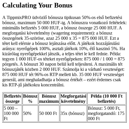
Calculating Your Bonus
A TippmixPRO üdvözlő bónusza tipikusan 50%-os első befizetési
bónusz, maximum 50 000 HUF-ig. A bónuszra vonatkozó feltételek:
minimális befizetés 5 000 HUF, a bónusz összege 25 000 HUF. A
megforgatási követelmény (wagering requirement): a bónusz
összegének 35-szöröse, azaz 25 000 x 35 = 875 000 HUF. Ezt a
tétet kell elérnie a bónusz lejátszása előtt. A játékok hozzájárulási
aránya: nyerőgépek 100%, asztali játékok 10%, élő kaszinó 5%. Ha
kizárólag nyerőgépekkel játszik, a teljes tétet le kell fednie. Példa:
tegyen 1 000 HUF-os téteket nyerőgépeken: 875 000 / 1 000 = 875
pörgetés. A bónuszt 30 napon belül kell teljesíteni. A maximális tét
bónuszjáték közben 2 000 HUF. Számolja ki a várható veszteséget:
875 000 HUF tét 96%-os RTP mellett kb. 35 000 HUF veszteséget
generál, ami meghaladhatja a bónusz értékét – ezért érdemes csak
kis RTP-jű játékokra koncentrálni.
Befizetés
Bónusz
Bónusz
Megforgatási
Példa (10 000 Ft
összege
%
maximum
követelmény
befizetés)
5 000 –
Bónusz: 5 000 Ft,
100 000
50%
50 000 Ft
35x (bónusz)
megforgatandó: 175
Ft
000 Ft