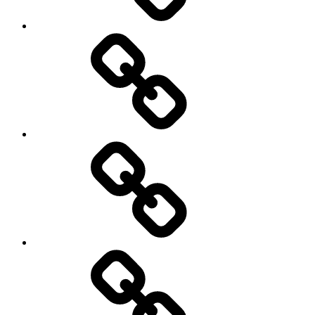
Contact
Actualités
Accès
membres