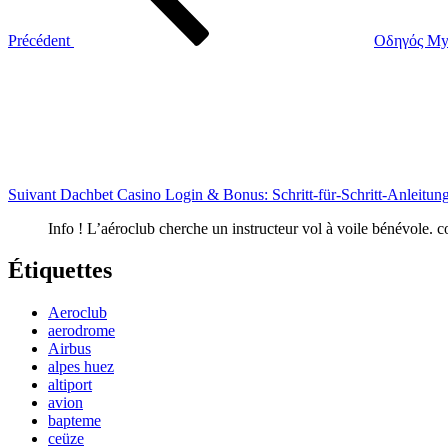
Précédent
Οδηγός My
Article
suivant
Suivant
Dachbet Casino Login & Bonus: Schritt-für-Schritt-Anleitun
Info ! L’aéroclub cherche un instructeur vol à voile bénévole. c
Étiquettes
Aeroclub
aerodrome
Airbus
alpes huez
altiport
avion
bapteme
ceüze