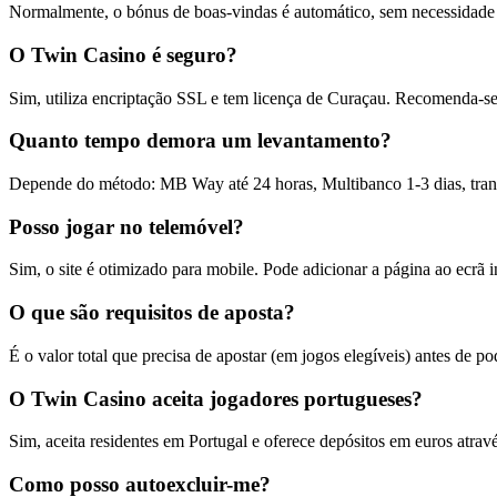
Normalmente, o bónus de boas-vindas é automático, sem necessidade 
O Twin Casino é seguro?
Sim, utiliza encriptação SSL e tem licença de Curaçau. Recomenda-se
Quanto tempo demora um levantamento?
Depende do método: MB Way até 24 horas, Multibanco 1-3 dias, transfe
Posso jogar no telemóvel?
Sim, o site é otimizado para mobile. Pode adicionar a página ao ecrã 
O que são requisitos de aposta?
É o valor total que precisa de apostar (em jogos elegíveis) antes de
O Twin Casino aceita jogadores portugueses?
Sim, aceita residentes em Portugal e oferece depósitos em euros atr
Como posso autoexcluir-me?