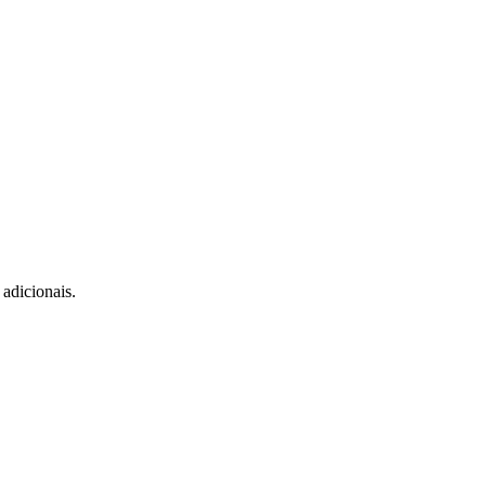
adicionais.