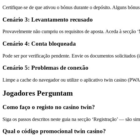
Certifique-se de que ativou o bónus durante o depósito. Alguns bónu
Cenário 3: Levantamento recusado
Provavelmente não cumpriu os requisitos de aposta. Aceda à secção ‘
Cenário 4: Conta bloqueada
Pode ser por verificação pendente. Envie os documentos solicitados (
Cenário 5: Problemas de conexão
Limpe a cache do navegador ou utilize o aplicativo twin casino (PWA)
Jogadores Perguntam
Como faço o registo no casino twin?
Siga os passos descritos neste guia na secção ‘Registração’ — são s
Qual o código promocional twin casino?