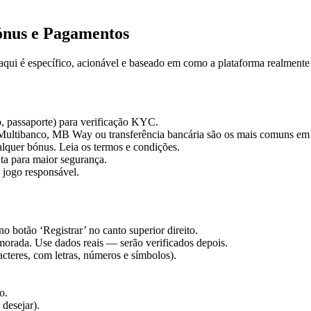
ónus e Pagamentos
qui é específico, acionável e baseado em como a plataforma realmente
, passaporte) para verificação KYC.
ultibanco, MB Way ou transferência bancária são os mais comuns em 
ualquer bónus. Leia os termos e condições.
nta para maior segurança.
o jogo responsável.
o botão ‘Registrar’ no canto superior direito.
morada. Use dados reais — serão verificados depois.
acteres, com letras, números e símbolos).
o.
 desejar).