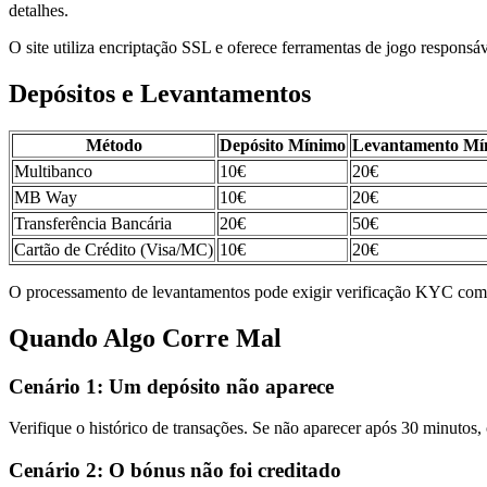
detalhes.
O site utiliza encriptação SSL e oferece ferramentas de jogo responsá
Depósitos e Levantamentos
Método
Depósito Mínimo
Levantamento Mí
Multibanco
10€
20€
MB Way
10€
20€
Transferência Bancária
20€
50€
Cartão de Crédito (Visa/MC)
10€
20€
O processamento de levantamentos pode exigir verificação KYC comple
Quando Algo Corre Mal
Cenário 1: Um depósito não aparece
Verifique o histórico de transações. Se não aparecer após 30 minutos,
Cenário 2: O bónus não foi creditado