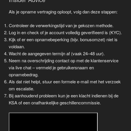
Als je opname vertraging oploopt, volg dan deze stappen:
Controleer de verwerkingstijd van je gekozen methode.
Log in en check of je account volledig geverifieerd is (KYC).
Kijk of er een opnamebeperking (bijv. bonusomzet) niet is
voldaan.
Wacht de aangegeven termijn af (vaak 24–48 uur).
Neem na overschrijding contact op met de klantenservice
via live chat – vermeld je gebruikersnaam en
opnamebedrag.
Als dat niet helpt, stuur een formele e‑mail met het verzoek
om escalatie.
Bij aanhoudend probleem kun je een klacht indienen bij de
KSA of een onafhankelijke geschillencommissie.