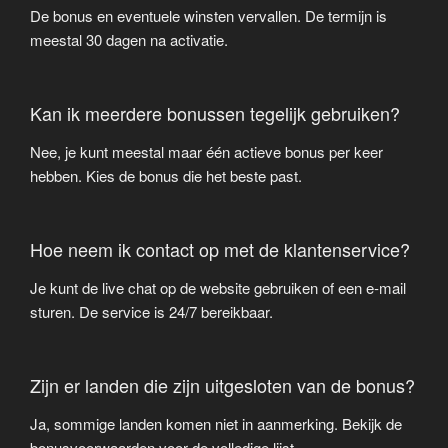
De bonus en eventuele winsten vervallen. De termijn is
meestal 30 dagen na activatie.
Kan ik meerdere bonussen tegelijk gebruiken?
Nee, je kunt meestal maar één actieve bonus per keer
hebben. Kies de bonus die het beste past.
Hoe neem ik contact op met de klantenservice?
Je kunt de live chat op de website gebruiken of een e‑mail
sturen. De service is 24/7 bereikbaar.
Zijn er landen die zijn uitgesloten van de bonus?
Ja, sommige landen komen niet in aanmerking. Bekijk de
bonusvoorwaarden voor de volledige lijst.