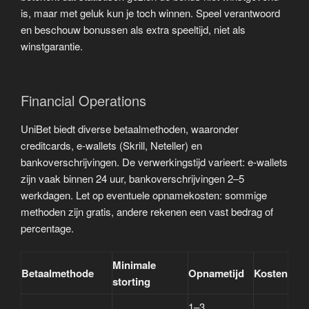
is, maar met geluk kun je toch winnen. Speel verantwoord
en beschouw bonussen als extra speeltijd, niet als
winstgarantie.
Financial Operations
UniBet biedt diverse betaalmethoden, waaronder
creditcards, e‑wallets (Skrill, Neteller) en
bankoverschrijvingen. De verwerkingstijd varieert: e‑wallets
zijn vaak binnen 24 uur, bankoverschrijvingen 2–5
werkdagen. Let op eventuele opnamekosten: sommige
methoden zijn gratis, andere rekenen een vast bedrag of
percentage.
Minimale
Betaalmethode
Opnametijd
Kosten
storting
1–3