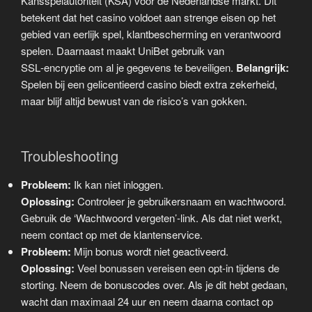
Kansspelautoriteit (KSA) voor de Nederlandse markt. Dit
betekent dat het casino voldoet aan strenge eisen op het
gebied van eerlijk spel, klantbescherming en verantwoord
spelen. Daarnaast maakt UniBet gebruik van
SSL‑encryptie om al je gegevens te beveiligen.
Belangrijk:
Spelen bij een gelicentieerd casino biedt extra zekerheid,
maar blijf altijd bewust van de risico’s van gokken.
Troubleshooting
Probleem:
Ik kan niet inloggen.
Oplossing:
Controleer je gebruikersnaam en wachtwoord.
Gebruik de ‘Wachtwoord vergeten’-link. Als dat niet werkt,
neem contact op met de klantenservice.
Probleem:
Mijn bonus wordt niet geactiveerd.
Oplossing:
Veel bonussen vereisen een opt-in tijdens de
storting. Neem de bonuscodes over. Als je dit hebt gedaan,
wacht dan maximaal 24 uur en neem daarna contact op