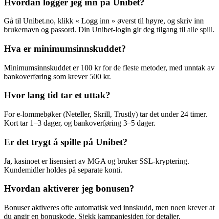
Hvordan logger jeg inn på Unibet?
Gå til Unibet.no, klikk « Logg inn » øverst til høyre, og skriv inn
brukernavn og passord. Din Unibet-login gir deg tilgang til alle spill.
Hva er minimumsinnskuddet?
Minimumsinnskuddet er 100 kr for de fleste metoder, med unntak av
bankoverføring som krever 500 kr.
Hvor lang tid tar et uttak?
For e-lommebøker (Neteller, Skrill, Trustly) tar det under 24 timer.
Kort tar 1–3 dager, og bankoverføring 3–5 dager.
Er det trygt å spille på Unibet?
Ja, kasinoet er lisensiert av MGA og bruker SSL-kryptering.
Kundemidler holdes på separate konti.
Hvordan aktiverer jeg bonusen?
Bonuser aktiveres ofte automatisk ved innskudd, men noen krever at
du angir en bonuskode. Sjekk kampanjesiden for detaljer.