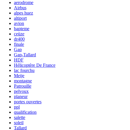
aerodrome
Airbus
alpes huez
altiport
avion
bapteme
ceüze
dr400
finale
Gap
Gap-Tallard
HDF
Hélicoptère De France
lac fourchu
Meije
montagne
Patrouille
pelvoux
planeur
portes ouvertes
ppl
qualification
salette
soleil
Tallard