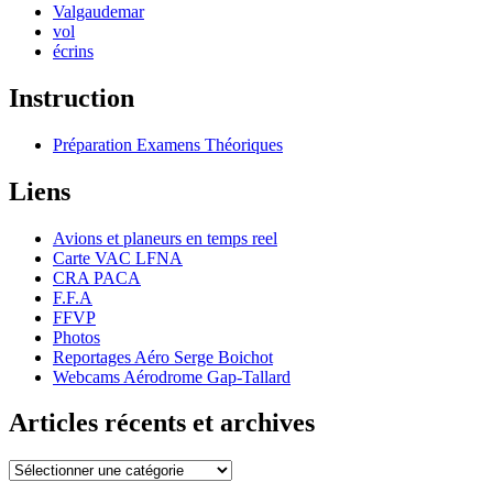
Valgaudemar
vol
écrins
Instruction
Préparation Examens Théoriques
Liens
Avions et planeurs en temps reel
Carte VAC LFNA
CRA PACA
F.F.A
FFVP
Photos
Reportages Aéro Serge Boichot
Webcams Aérodrome Gap-Tallard
Articles récents et archives
Articles
récents