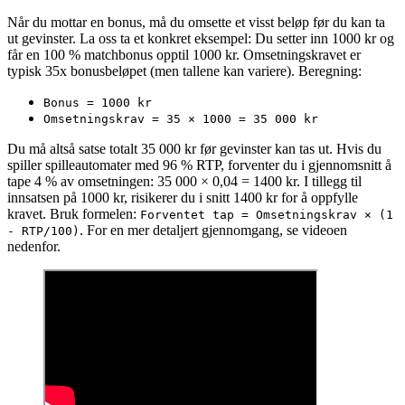
Når du mottar en bonus, må du omsette et visst beløp før du kan ta
ut gevinster. La oss ta et konkret eksempel: Du setter inn 1000 kr og
får en 100 % matchbonus opptil 1000 kr. Omsetningskravet er
typisk 35x bonusbeløpet (men tallene kan variere). Beregning:
Bonus = 1000 kr
Omsetningskrav = 35 × 1000 = 35 000 kr
Du må altså satse totalt 35 000 kr før gevinster kan tas ut. Hvis du
spiller spilleautomater med 96 % RTP, forventer du i gjennomsnitt å
tape 4 % av omsetningen: 35 000 × 0,04 = 1400 kr. I tillegg til
innsatsen på 1000 kr, risikerer du i snitt 1400 kr for å oppfylle
kravet. Bruk formelen:
Forventet tap = Omsetningskrav × (1
. For en mer detaljert gjennomgang, se videoen
- RTP/100)
nedenfor.