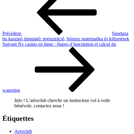
de
l’article
Précédent
Sportaza
hu kaszinó útmutató: regisztráció, bónusz matematika és kifizetések
Article
Suivant
Nv casino en ligne : étapes d’inscription et calcul du
suivant
wagering
Info ! L’aéroclub cherche un instructeur vol à voile
bénévole. contactez nous !
Étiquettes
Aeroclub