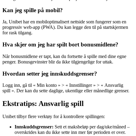
Kan jeg spille på mobil?
Ja, Unibet har en mobiloptimalisert nettside som fungerer som en
progressiv web-app (PWA). Du kan legge den til på startskjermen
for rask tilgang.
Hva skjer om jeg har spilt bort bonusmidlene?
Når bonusmidlene er tapt, kan du fortsette å spille med dine egne
penger. Bonusgevinster blir da ikke tilgjengelige for uttak.
Hvordan setter jeg innskuddsgrenser?
Logg inn, gå til « Min konto » > « Innstillinger » > « Ansvarlig
spill ». Der kan du sette daglige, ukentlige eller månedlige grenser.
Ekstratips: Ansvarlig spill
Unibet tilbyr flere verktøy for å kontrollere spillingen:
Innskuddsgrenser:
Sett et maksbeløp per dag/uke/måned –
overskrides kan du ikke sette inn mer før perioden er over.