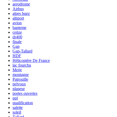
aerodrome
Airbus
alpes huez
altiport
avion
bapteme
ceüze
dr400
finale
Gap
Gap-Tallard
HDF
Hélicoptère De France
lac fourchu
Meije
montagne
Patrouille
pelvoux
planeur
portes ouvertes
ppl
qualification
salette
soleil
Tallard