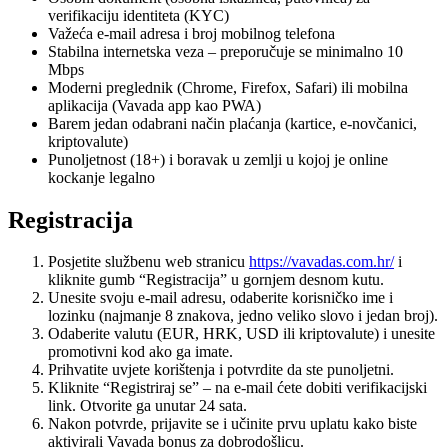
verifikaciju identiteta (KYC)
Važeća e-mail adresa i broj mobilnog telefona
Stabilna internetska veza – preporučuje se minimalno 10
Mbps
Moderni preglednik (Chrome, Firefox, Safari) ili mobilna
aplikacija (Vavada app kao PWA)
Barem jedan odabrani način plaćanja (kartice, e-novčanici,
kriptovalute)
Punoljetnost (18+) i boravak u zemlji u kojoj je online
kockanje legalno
Registracija
Posjetite službenu web stranicu
https://vavadas.com.hr/
i
kliknite gumb “Registracija” u gornjem desnom kutu.
Unesite svoju e-mail adresu, odaberite korisničko ime i
lozinku (najmanje 8 znakova, jedno veliko slovo i jedan broj).
Odaberite valutu (EUR, HRK, USD ili kriptovalute) i unesite
promotivni kod ako ga imate.
Prihvatite uvjete korištenja i potvrdite da ste punoljetni.
Kliknite “Registriraj se” – na e-mail ćete dobiti verifikacijski
link. Otvorite ga unutar 24 sata.
Nakon potvrde, prijavite se i učinite prvu uplatu kako biste
aktivirali Vavada bonus za dobrodošlicu.