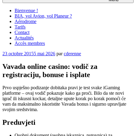
Bienvenue !
BIA, vol Avion, vol Planeur ?
Aérodrome
Tarifs
Contact
Actualités
Accès membres
Publié
23 octobre 2015
5 mai 2026
par
cderenne
le
Vavada online casino: vodič za
registraciju, bonuse i isplate
Prvo uspješno podizanje dobitaka pravi je test svake iGaming
platforme – ovaj vodič pokazuje kako ga proći. Bilo da ste novi
igrač ili iskusni kockar, detaljne upute korak po korak pomoći će
vam da maksimalno iskoristite Vavada bonus i sigurno upravljate
svojim sredstvima.
Preduvjeti
Osobni dokument (osobna iskaznica, putovnica) za