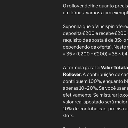
O rollover define quanto preci
um bônus. Vamos a um exemplo
Suponha que o Vincispin ofer
deposita €200 e recebe €200 
requisito de aposta é de 35x o
dependendo da oferta). Neste 
= 35 × (€200 + €200) = 35 × €
A fórmula geral é:
Valor Total 
Rollover
. A contribuição de ca
contribuem 100%, enquanto bl
apenas 10–20%. Se você usar a
efetivamente. Se misturar jog
valor real apostado será maior
10% de contribuição, precisa ap
slots.