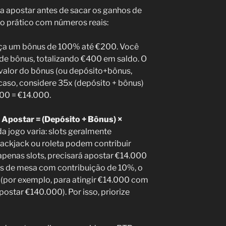
sa apostar antes de sacar os ganhos de
 prático com números reais:
eça um bônus de 100% até €200. Você
de bônus, totalizando €400 em saldo. O
 valor do bônus (ou depósito+bônus,
caso, considere 35x (depósito + bônus)
400 = €14.000.
a Apostar = (Depósito + Bônus) ×
da jogo varia: slots geralmente
ackjack ou roleta podem contribuir
penas slots, precisará apostar €14.000
os de mesa com contribuição de 10%, o
 (por exemplo, para atingir €14.000 com
ostar €140.000). Por isso, priorize