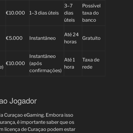
3–7
Possível
€10.000
1–3 dias úteis
dias
taxa do
úteis
banco
Até 24
€5.000
Instantâneo
Gratuito
horas
Instantâneo
Até 1
Taxa de
€10.000
(após
e)
hora
rede
confirmações)
 ao Jogador
 da Curaçao eGaming. Embora isso
urança, é importante saber que os
m licença de Curaçao podem estar