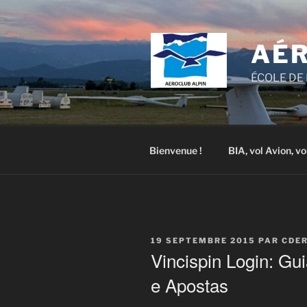
Aller
au
contenu
AÉR
principal
ÉCOLE DE 
Bienvenue !
BIA, vol Avion, vo
PUBLIÉ
19 SEPTEMBRE 2015
PAR
CDE
LE
Vincispin Login: G
e Apostas