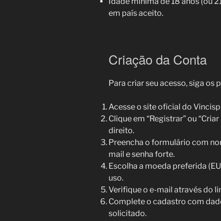
Idade mínima de 18 anos (ou 21
em país aceito.
Criação da Conta
Para criar seu acesso, siga os 
Acesse o site oficial do Vincisp
Clique em “Registrar” ou “Cria
direito.
Preencha o formulário com no
mail e senha forte.
Escolha a moeda preferida (EUR
uso.
Verifique o e-mail através do l
Complete o cadastro com dados
solicitado.