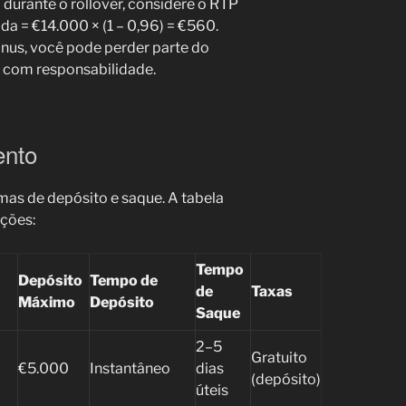
 durante o rollover, considere o RTP
da = €14.000 × (1 – 0,96) = €560.
nus, você pode perder parte do
s com responsabilidade.
ento
rmas de depósito e saque. A tabela
pções:
Tempo
Depósito
Tempo de
de
Taxas
Máximo
Depósito
Saque
2–5
Gratuito
€5.000
Instantâneo
dias
(depósito)
úteis