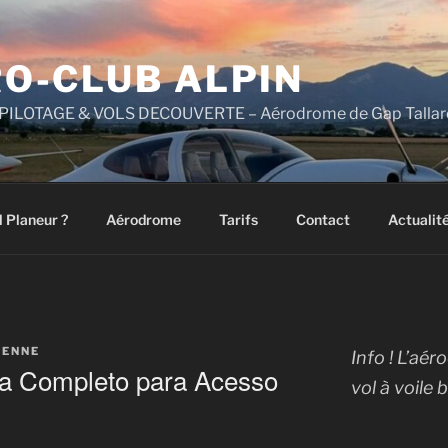
O-CLUB ALPIN
PILOTAGE & VOLS DECOUVERTE – Aérodrome de Gap Tallard
l Planeur ?
Aérodrome
Tarifs
Contact
Actualit
RENNE
Info ! L’aé
uia Completo para Acesso
vol à voile