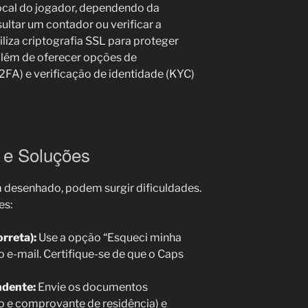
local do jogador, dependendo da
ltar um contador ou verificar a
tiliza criptografia SSL para proteger
 além de oferecer opções de
2FA) e verificação de identidade (KYC)
e Soluções
esenhado, podem surgir dificuldades.
es:
orreta):
Use a opção “Esqueci minha
o e-mail. Certifique-se de que o Caps
ndente:
Envie os documentos
o e comprovante de residência) e