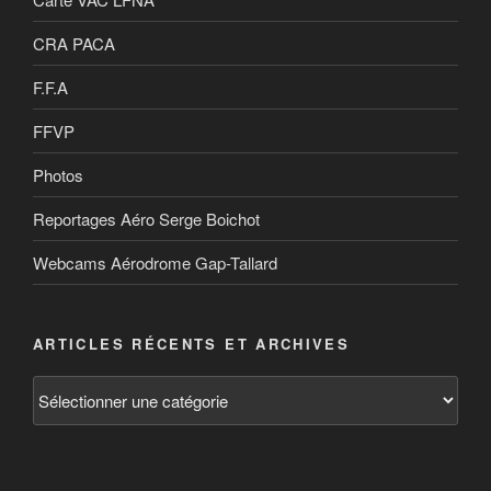
CRA PACA
F.F.A
FFVP
Photos
Reportages Aéro Serge Boichot
Webcams Aérodrome Gap-Tallard
ARTICLES RÉCENTS ET ARCHIVES
Articles
récents
et
archives