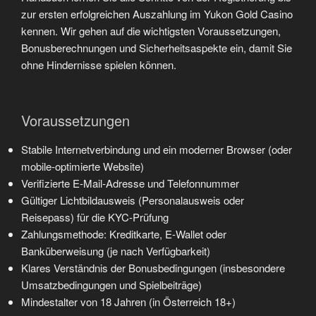
zur ersten erfolgreichen Auszahlung im Yukon Gold Casino
kennen. Wir gehen auf die wichtigsten Voraussetzungen,
Bonusberechnungen und Sicherheitsaspekte ein, damit Sie
ohne Hindernisse spielen können.
Voraussetzungen
Stabile Internetverbindung und ein moderner Browser (oder
mobile-optimierte Website)
Verifizierte E-Mail-Adresse und Telefonnummer
Gültiger Lichtbildausweis (Personalausweis oder
Reisepass) für die KYC-Prüfung
Zahlungsmethode: Kreditkarte, E-Wallet oder
Banküberweisung (je nach Verfügbarkeit)
Klares Verständnis der Bonusbedingungen (insbesondere
Umsatzbedingungen und Spielbeiträge)
Mindestalter von 18 Jahren (in Österreich 18+)