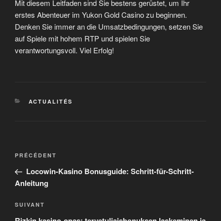
Mit diesem Leitfaden sind Sie bestens gerüstet, um Ihr
erstes Abenteuer im Yukon Gold Casino zu beginnen.
Denken Sie immer an die Umsatzbedingungen, setzen Sie
auf Spiele mit hohem RTP und spielen Sie
verantwortungsvoll. Viel Erfolg!
CATÉGORIES
ACTUALITÉS
Navigation
Article
PRÉCÉDENT
de
précédent
Locowin-Kasino Bonusguide: Schritt-für-Schritt-
l’article
Anleitung
Article
SUIVANT
suivant
Rizkin kasino-opas: tervetuliaisbonuksen laskeminen ja