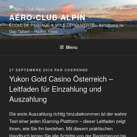
Aller
au
AÉRO-CLUB ALPIN
contenu
principal
ÉCOLE DE PILOTAGE & VOLS DECOUVERTE – Aérodrome de
Gap Tallard – Hautes-Alpes
Menu
PUBLIÉ
27 SEPTEMBRE 2018
PAR
CDERENNE
LE
Yukon Gold Casino Österreich –
Leitfaden für Einzahlung und
Auszahlung
Die erste Auszahlung richtig hinzubekommen ist der wahre
Test einer jeden iGaming-Plattform – dieser Leitfaden zeigt
Ihnen, wie Sie ihn bestehen. Mit diesem praktischen
Handbuch lernen Sie alle Schritte von der Registrierung bis