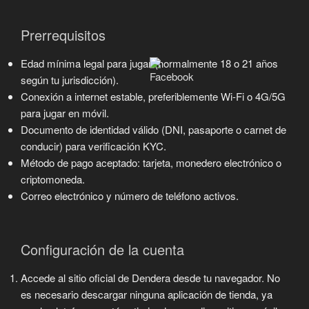
Prerrequisitos
Edad mínima legal para jugar (normalmente 18 o 21 años
según tu jurisdicción).
Conexión a internet estable, preferiblemente Wi-Fi o 4G/5G
para jugar en móvil.
Documento de identidad válido (DNI, pasaporte o carnet de
conducir) para verificación KYC.
Método de pago aceptado: tarjeta, monedero electrónico o
criptomoneda.
Correo electrónico y número de teléfono activos.
Configuración de la cuenta
Accede al sitio oficial de Dendera desde tu navegador. No
es necesario descargar ninguna aplicación de tienda, ya