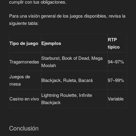
cumplir con tus obligaciones.
Para una visión general de los juegos disponibles, revisa la
siguiente tabla:
RTP
Tipo de juego
Ejemplos
típico
Starburst, Book of Dead, Mega
Tragamonedas
94–97%
Moolah
Juegos de
Blackjack, Ruleta, Bacará
97–99%
mesa
Lightning Roulette, Infinite
Casino en vivo
Variable
Blackjack
Conclusión