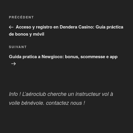
Navigation
Article
PRÉCÉDENT
de
précédent
Acceso y registro en Dendera Casino: Guía práctica
l’article
de bonos y móvil
Article
SUIVANT
suivant
Guida pratica a Newgioco: bonus, scommesse e app
Info ! L’aéroclub cherche un instructeur vol à
voile bénévole. contactez nous !