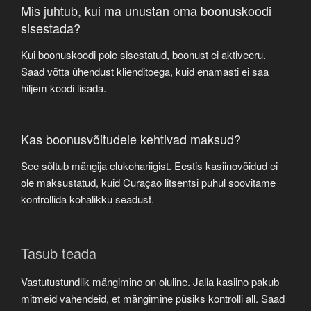
Mis juhtub, kui ma unustan oma boonuskoodi
sisestada?
Kui boonuskoodi pole sisestatud, boonust ei aktiveeru.
Saad võtta ühendust klienditoega, kuid enamasti ei saa
hiljem koodi lisada.
Kas boonusvõitudele kehtivad maksud?
See sõltub mängija elukohariigist. Eestis kasiinovõidud ei
ole maksustatud, kuid Curaçao litsentsi puhul soovitame
kontrollida kohalikku seadust.
Tasub teada
Vastutustundlik mängimine on oluline. Jalla kasiino pakub
mitmeid vahendeid, et mängimine püsiks kontrolli all. Saad