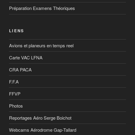
Préparation Examens Théoriques
LIENS
Avions et planeurs en temps reel
Carte VAC LFNA
CRA PACA
F.F.A
FFVP
Photos
Reportages Aéro Serge Boichot
Webcams Aérodrome Gap-Tallard