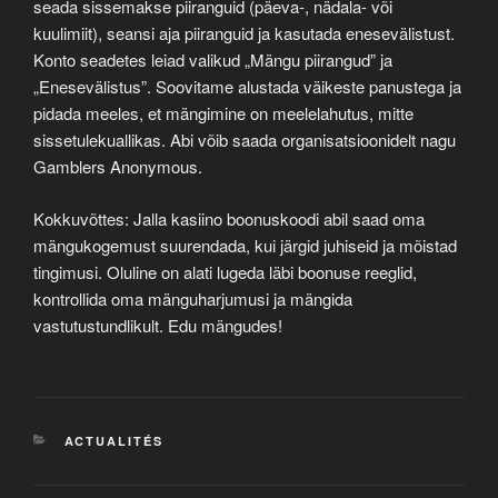
seada sissemakse piiranguid (päeva-, nädala- või
kuulimiit), seansi aja piiranguid ja kasutada enesevälistust.
Konto seadetes leiad valikud „Mängu piirangud” ja
„Enesevälistus”. Soovitame alustada väikeste panustega ja
pidada meeles, et mängimine on meelelahutus, mitte
sissetulekuallikas. Abi võib saada organisatsioonidelt nagu
Gamblers Anonymous.
Kokkuvõttes: Jalla kasiino boonuskoodi abil saad oma
mängukogemust suurendada, kui järgid juhiseid ja mõistad
tingimusi. Oluline on alati lugeda läbi boonuse reeglid,
kontrollida oma mänguharjumusi ja mängida
vastutustundlikult. Edu mängudes!
CATÉGORIES
ACTUALITÉS