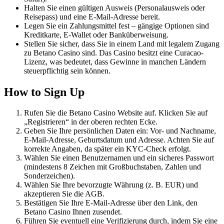
Halten Sie einen gültigen Ausweis (Personalausweis oder
Reisepass) und eine E-Mail-Adresse bereit.
Legen Sie ein Zahlungsmittel fest – gängige Optionen sind
Kreditkarte, E-Wallet oder Banküberweisung.
Stellen Sie sicher, dass Sie in einem Land mit legalem Zugang
zu Betano Casino sind. Das Casino besitzt eine Curacao-
Lizenz, was bedeutet, dass Gewinne in manchen Ländern
steuerpflichtig sein können.
How to Sign Up
Rufen Sie die Betano Casino Website auf. Klicken Sie auf
„Registrieren“ in der oberen rechten Ecke.
Geben Sie Ihre persönlichen Daten ein: Vor- und Nachname,
E-Mail-Adresse, Geburtsdatum und Adresse. Achten Sie auf
korrekte Angaben, da später ein KYC-Check erfolgt.
Wählen Sie einen Benutzernamen und ein sicheres Passwort
(mindestens 8 Zeichen mit Großbuchstaben, Zahlen und
Sonderzeichen).
Wählen Sie Ihre bevorzugte Währung (z. B. EUR) und
akzeptieren Sie die AGB.
Bestätigen Sie Ihre E-Mail-Adresse über den Link, den
Betano Casino Ihnen zusendet.
Führen Sie eventuell eine Verifizierung durch, indem Sie eine