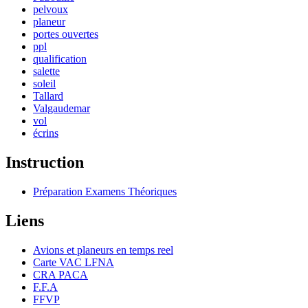
pelvoux
planeur
portes ouvertes
ppl
qualification
salette
soleil
Tallard
Valgaudemar
vol
écrins
Instruction
Préparation Examens Théoriques
Liens
Avions et planeurs en temps reel
Carte VAC LFNA
CRA PACA
F.F.A
FFVP