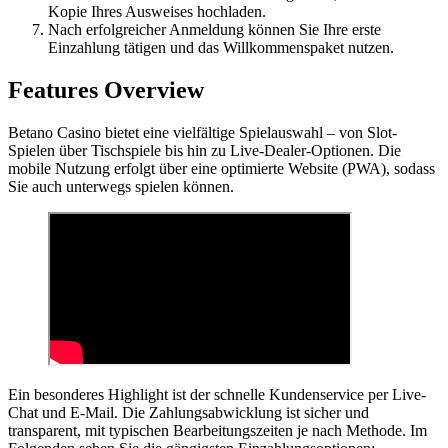
Kopie Ihres Ausweises hochladen.
Nach erfolgreicher Anmeldung können Sie Ihre erste
Einzahlung tätigen und das Willkommenspaket nutzen.
Features Overview
Betano Casino bietet eine vielfältige Spielauswahl – von Slot-
Spielen über Tischspiele bis hin zu Live-Dealer-Optionen. Die
mobile Nutzung erfolgt über eine optimierte Website (PWA), sodass
Sie auch unterwegs spielen können.
Ein besonderes Highlight ist der schnelle Kundenservice per Live-
Chat und E-Mail. Die Zahlungsabwicklung ist sicher und
transparent, mit typischen Bearbeitungszeiten je nach Methode. Im