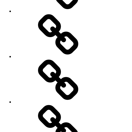
Aérodrome
Tarifs
Contact