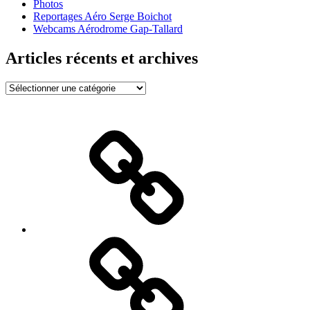
Photos
Reportages Aéro Serge Boichot
Webcams Aérodrome Gap-Tallard
Articles récents et archives
Articles
récents
et
archives
Bienvenue
!
BIA,
vol
Avion,
vol
Planeur
?