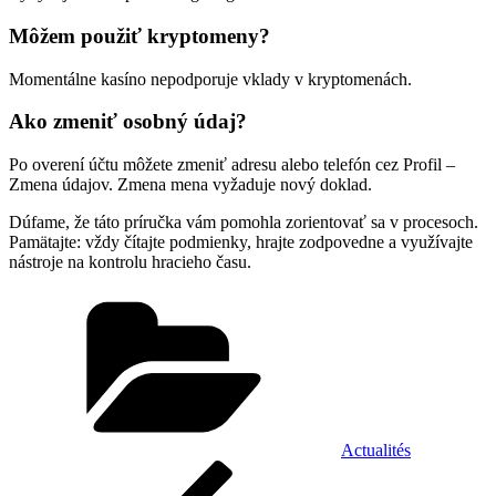
Môžem použiť kryptomeny?
Momentálne kasíno nepodporuje vklady v kryptomenách.
Ako zmeniť osobný údaj?
Po overení účtu môžete zmeniť adresu alebo telefón cez Profil –
Zmena údajov. Zmena mena vyžaduje nový doklad.
Dúfame, že táto príručka vám pomohla zorientovať sa v procesoch.
Pamätajte: vždy čítajte podmienky, hrajte zodpovedne a využívajte
nástroje na kontrolu hracieho času.
Catégories
Actualités
Navigation
Article
précédent