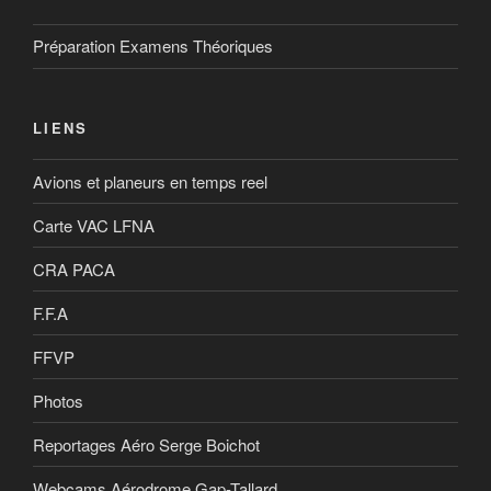
Préparation Examens Théoriques
LIENS
Avions et planeurs en temps reel
Carte VAC LFNA
CRA PACA
F.F.A
FFVP
Photos
Reportages Aéro Serge Boichot
Webcams Aérodrome Gap-Tallard