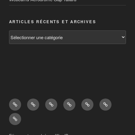
ARTICLES RÉCENTS ET ARCHIVES
Articles
récents
et
archives
Bienvenue
BIA,
Aérodrome
Tarifs
Contact
Actualités
!
vol
Accès
Avion,
membres
vol
Planeur