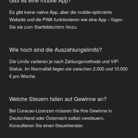
Gibt es eine mobile App?
Es gibt keine native App, aber die mobile-optimierte
Website und die PWA funktionieren wie eine App – fügen
Sie sie zum Startbildschirm hinzu.
Wie hoch sind die Auszahlungslimits?
Die Limits variieren je nach Zahlungsmethode und VIP-
Status. Im Normalfall liegen sie zwischen 2.000 und 10.000
€ pro Woche.
Welche Steuern fallen auf Gewinne an?
Bei Curacao-Lizenzen müssen Sie Ihre Gewinne in
Deutschland oder Österreich selbst versteuern.
Konsultieren Sie einen Steuerberater.