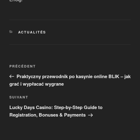
CATÉGORIES
ACTUALITÉS
Navigation
Article
PRÉCÉDENT
de
précédent
Praktyczny przewodnik po kasynie online BLIK – jak
l’article
grać i wypłacać wygrane
Article
SUIVANT
suivant
Lucky Days Casino: Step-by-Step Guide to
Registration, Bonuses & Payments