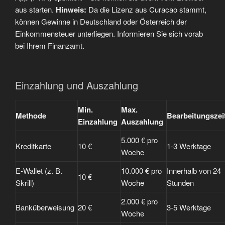
aus starten.
Hinweis:
Da die Lizenz aus Curacao stammt,
können Gewinne in Deutschland oder Österreich der
Einkommensteuer unterliegen. Informieren Sie sich vorab
bei Ihrem Finanzamt.
Einzahlung und Auszahlung
Min.
Max.
Methode
Bearbeitungszei
Einzahlung
Auszahlung
5.000 € pro
Kreditkarte
10 €
1-3 Werktage
Woche
E-Wallet (z. B.
10.000 € pro
Innerhalb von 24
10 €
Skrill)
Woche
Stunden
2.000 € pro
Banküberweisung
20 €
3-5 Werktage
Woche