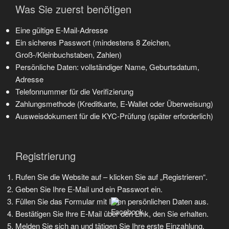
Was Sie zuerst benötigen
Eine gültige E-Mail-Adresse
Ein sicheres Passwort (mindestens 8 Zeichen,
Groß-/Kleinbuchstaben, Zahlen)
Persönliche Daten: vollständiger Name, Geburtsdatum,
Adresse
Telefonnummer für die Verifizierung
Zahlungsmethode (Kreditkarte, E-Wallet oder Überweisung)
Ausweisdokument für die KYC-Prüfung (später erforderlich)
Registrierung
Rufen Sie die Website auf – klicken Sie auf „Registrieren“.
Geben Sie Ihre E-Mail und ein Passwort ein.
Füllen Sie das Formular mit Ihren persönlichen Daten aus.
Bestätigen Sie Ihre E-Mail über den Link, den Sie erhalten.
Melden Sie sich an und tätigen Sie Ihre erste Einzahlung.