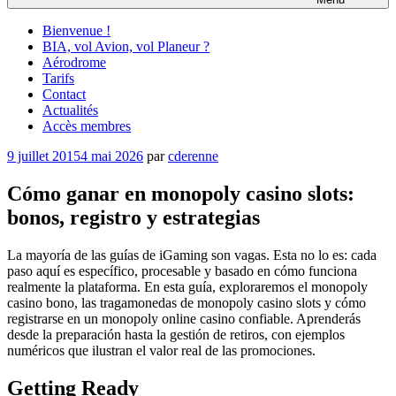
Bienvenue !
BIA, vol Avion, vol Planeur ?
Aérodrome
Tarifs
Contact
Actualités
Accès membres
Publié
9 juillet 2015
4 mai 2026
par
cderenne
le
Cómo ganar en monopoly casino slots:
bonos, registro y estrategias
La mayoría de las guías de iGaming son vagas. Esta no lo es: cada
paso aquí es específico, procesable y basado en cómo funciona
realmente la plataforma. En esta guía, exploraremos el monopoly
casino bono, las tragamonedas de monopoly casino slots y cómo
registrarse en un monopoly online casino confiable. Aprenderás
desde la preparación hasta la gestión de retiros, con ejemplos
numéricos que ilustran el valor real de las promociones.
Getting Ready