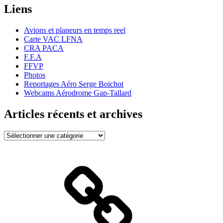
Liens
Avions et planeurs en temps reel
Carte VAC LFNA
CRA PACA
F.F.A
FFVP
Photos
Reportages Aéro Serge Boichot
Webcams Aérodrome Gap-Tallard
Articles récents et archives
Articles
récents
et
archives
Bienvenue
!