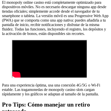
El monopoly online casino está completamente optimizado para
dispositivos móviles. No es necesario descargar ninguna app desde
tiendas oficiales; simplemente accede desde el navegador de tu
smartphone o tableta. La versión móvil es una Progressive Web App
(PWA) que se comporta como una app nativa: puedes añadirla a tu
pantalla de inicio, recibir notificaciones y disfrutar de la misma
fluidez. Todas las funciones, incluyendo el registro, los depósitos y
la activación de bonos, están disponibles sin recortes.
Para una experiencia óptima, usa una conexión 4G/5G o Wi-Fi
estable. Las tragamonedas de monopoly casino slots cargan
rápidamente y los gráficos se adaptan al tamaño de la pantalla.
Pro Tips: Cómo manejar un retiro