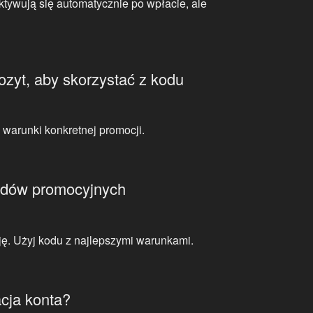
ktywują się automatycznie po wpłacie, ale
ozyt, aby skorzystać z kodu
warunki konkretnej promocji.
odów promocyjnych
cję. Użyj kodu z najlepszymi warunkami.
acja konta?