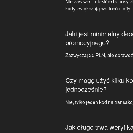
Nie zawsze – niektóre bonusy a
kody zwiększają wartość oferty.
Jaki jest minimalny dep
promocyjnego?
Zazwyczaj 20 PLN, ale sprawdź 
Czy mogę użyć kilku k
jednocześnie?
Nie, tylko jeden kod na transak
Jak długo trwa weryfik