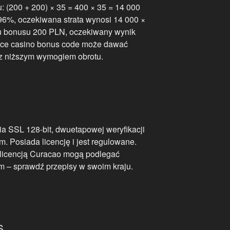
: (200 + 200) × 35 = 400 × 35 = 14 000
 96%, oczekiwana strata wynosi 14 000 ×
iu bonusu 200 PLN, oczekiwany wynik
e ice casino bonus code może dawać
 z niższym wymogiem obrotu.
ia SSL 128-bit, dwuetapowej weryfikacji
m. Posiada licencję i jest regulowane.
 licencją Curacao mogą podlegać
– sprawdź przepisy w swoim kraju.
s