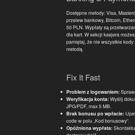
Dostępne metody: Visa, Mastercar
przelew bankowy, Bitcoin, Ethe
50 PLN. Wypłaty są przetwarzane
dla kart. W sekcji kasjera moż
pamiętaj, że nie wszystkie kody
metodą.
Fix It Fast
Problem z logowaniem:
Sprawdź
Weryfikacja konta:
Wyślij doku
JPG/PDF, max 5 MB.
Brak bonusu po wpłacie:
Upew
code w polu „Kod bonusowy”.
Opóźniona wypłata:
Skontaktuj