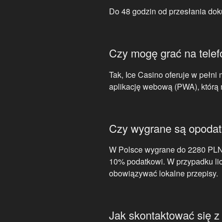
Do 48 godzin od przesłania dok
Czy mogę grać na telef
Tak, Ice Casino oferuje w pełni
aplikację webową (PWA), którą 
Czy wygrane są opoda
W Polsce wygrane do 2280 PLN 
10% podatkowi. W przypadku li
obowiązywać lokalne przepisy.
Jak skontaktować się 