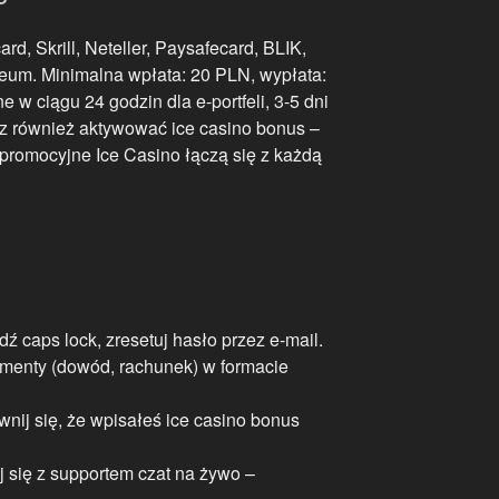
d, Skrill, Neteller, Paysafecard, BLIK,
reum. Minimalna wpłata: 20 PLN, wypłata:
 w ciągu 24 godzin dla e-portfeli, 3-5 dni
esz również aktywować ice casino bonus –
 promocyjne Ice Casino łączą się z każdą
 caps lock, zresetuj hasło przez e-mail.
menty (dowód, rachunek) w formacie
nij się, że wpisałeś ice casino bonus
 się z supportem czat na żywo –