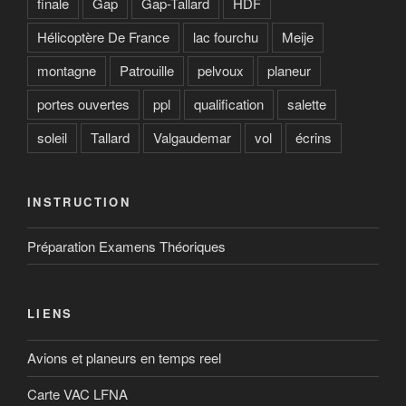
finale
Gap
Gap-Tallard
HDF
Hélicoptère De France
lac fourchu
Meije
montagne
Patrouille
pelvoux
planeur
portes ouvertes
ppl
qualification
salette
soleil
Tallard
Valgaudemar
vol
écrins
INSTRUCTION
Préparation Examens Théoriques
LIENS
Avions et planeurs en temps reel
Carte VAC LFNA