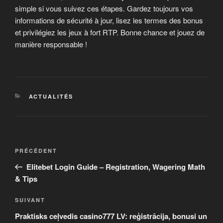
simple si vous suivez ces étapes. Gardez toujours vos
informations de sécurité à jour, lisez les termes des bonus
et privilégiez les jeux à fort RTP. Bonne chance et jouez de
manière responsable !
CATÉGORIES
ACTUALITÉS
Navigation
Article
PRÉCÉDENT
de
précédent
Elitebet Login Guide – Registration, Wagering Math
l’article
& Tips
Article
SUIVANT
suivant
Praktisks ceļvedis casino777 LV: reģistrācija, bonusi un