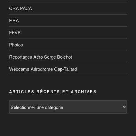
CRA PACA
F.F.A
FFVP
Photos
Reportages Aéro Serge Boichot
Webcams Aérodrome Gap-Tallard
ARTICLES RÉCENTS ET ARCHIVES
Articles
récents
et
archives