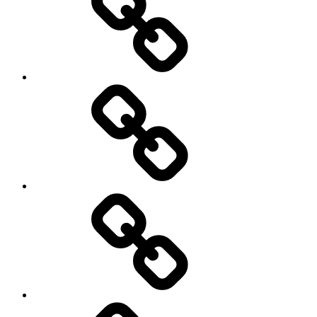
Avion,
vol
Planeur
?
Aérodrome
Tarifs
Contact