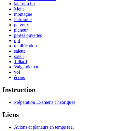
lac fourchu
Meije
montagne
Patrouille
pelvoux
planeur
portes ouvertes
ppl
qualification
salette
soleil
Tallard
Valgaudemar
vol
écrins
Instruction
Préparation Examens Théoriques
Liens
Avions et planeurs en temps reel