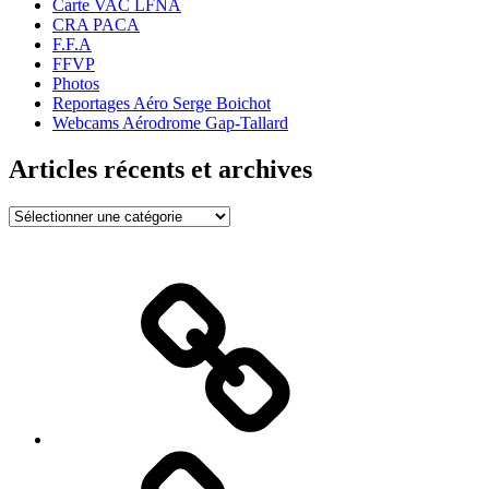
Carte VAC LFNA
CRA PACA
F.F.A
FFVP
Photos
Reportages Aéro Serge Boichot
Webcams Aérodrome Gap-Tallard
Articles récents et archives
Articles
récents
et
archives
Bienvenue
!
BIA,
vol