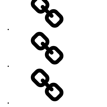
Actualités
Accès
membres