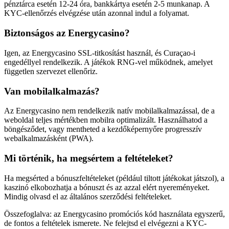
pénztárca esetén 12-24 óra, bankkártya esetén 2-5 munkanap. A
KYC-ellenőrzés elvégzése után azonnal indul a folyamat.
Biztonságos az Energycasino?
Igen, az Energycasino SSL-titkosítást használ, és Curaçao-i
engedéllyel rendelkezik. A játékok RNG-vel működnek, amelyet
független szervezet ellenőriz.
Van mobilalkalmazás?
Az Energycasino nem rendelkezik natív mobilalkalmazással, de a
weboldal teljes mértékben mobilra optimalizált. Használhatod a
böngésződet, vagy mentheted a kezdőképernyőre progresszív
webalkalmazásként (PWA).
Mi történik, ha megsértem a feltételeket?
Ha megsérted a bónuszfeltételeket (például tiltott játékokat játszol), a
kaszinó elkobozhatja a bónuszt és az azzal elért nyereményeket.
Mindig olvasd el az általános szerződési feltételeket.
Összefoglalva: az Energycasino promóciós kód használata egyszerű,
de fontos a feltételek ismerete. Ne felejtsd el elvégezni a KYC-