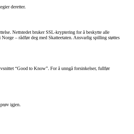
tegier deretter.
telse. Nettstedet bruker SSL-kryptering for å beskytte alle
 Norge – rådfør deg med Skatteetaten. Ansvarlig spilling støttes
vsnittet “Good to Know”. For å unngå forsinkelser, fullfør
prøv igjen.