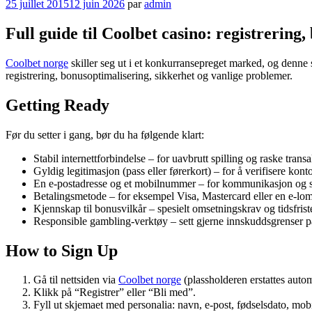
Publié
25 juillet 2015
12 juin 2026
par
admin
le
Full guide til Coolbet casino: registrering
Coolbet norge
skiller seg ut i et konkurransepreget marked, og denne s
registrering, bonusoptimalisering, sikkerhet og vanlige problemer.
Getting Ready
Før du setter i gang, bør du ha følgende klart:
Stabil internettforbindelse – for uavbrutt spilling og raske trans
Gyldig legitimasjon (pass eller førerkort) – for å verifisere kont
En e-postadresse og et mobilnummer – for kommunikasjon og s
Betalingsmetode – for eksempel Visa, Mastercard eller en e-lo
Kjennskap til bonusvilkår – spesielt omsetningskrav og tidsfriste
Responsible gambling-verktøy – sett gjerne innskuddsgrenser p
How to Sign Up
Gå til nettsiden via
Coolbet norge
(plassholderen erstattes autom
Klikk på “Registrer” eller “Bli med”.
Fyll ut skjemaet med personalia: navn, e-post, fødselsdato, mo