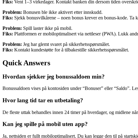
Fiks:
Vent 1–3 virkedager. Kontakt banken din dersom tiden overskri
Problem:
Bonusen ble ikke aktivert etter innskudd.
Fiks:
Sjekk bonusvilkårene – noen bonus krever en bonus-kode. Ta ko
Problem:
Spill laster ikke på mobil.
Fiks:
Plattformen er mobiloptimalisert via nettleser (PWA). Lukk andr
Problem:
Jeg har glemt svaret på sikkerhetsspørsmålet.
Fiks:
Kontakt kundestøtte for å tilbakestille sikkerhetsspørsmålet.
Quick Answers
Hvordan sjekker jeg bonussaldoen min?
Bonussaldoen vises på kontosiden under “Bonuser” eller “Saldo”. Les
Hvor lang tid tar en utbetaling?
De fleste uttak behandles innen 24 timer på hverdager, og midlene nå
Kan jeg spille på mobil uten app?
Ja, nettsiden er fullt mobiloptimalisert. Du kan legge den til på star