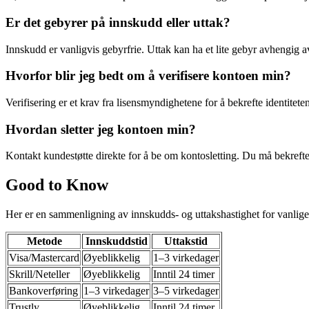
Er det gebyrer på innskudd eller uttak?
Innskudd er vanligvis gebyrfrie. Uttak kan ha et lite gebyr avhengig 
Hvorfor blir jeg bedt om å verifisere kontoen min?
Verifisering er et krav fra lisensmyndighetene for å bekrefte identitete
Hvordan sletter jeg kontoen min?
Kontakt kundestøtte direkte for å be om kontosletting. Du må bekrefte 
Good to Know
Her er en sammenligning av innskudds- og uttakshastighet for vanlige
Metode
Innskuddstid
Uttakstid
Visa/Mastercard
Øyeblikkelig
1–3 virkedager
Skrill/Neteller
Øyeblikkelig
Inntil 24 timer
Bankoverføring
1–3 virkedager
3–5 virkedager
Trustly
Øyeblikkelig
Inntil 24 timer