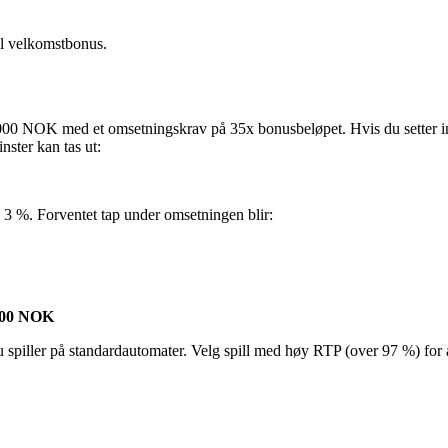
ll velkomstbonus.
 2000 NOK med et omsetningskrav på 35x bonusbeløpet. Hvis du setter
ster kan tas ut:
å 3 %. Forventet tap under omsetningen blir:
100 NOK
du spiller på standardautomater. Velg spill med høy RTP (over 97 %) f