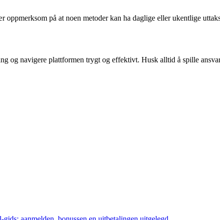
Vær oppmerksom på at noen metoder kan ha daglige eller ukentlige uttaks
og navigere plattformen trygt og effektivt. Husk alltid å spille ansvarl
l-gids: aanmelden, bonussen en uitbetalingen uitgelegd