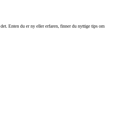
et. Enten du er ny eller erfaren, finner du nyttige tips om