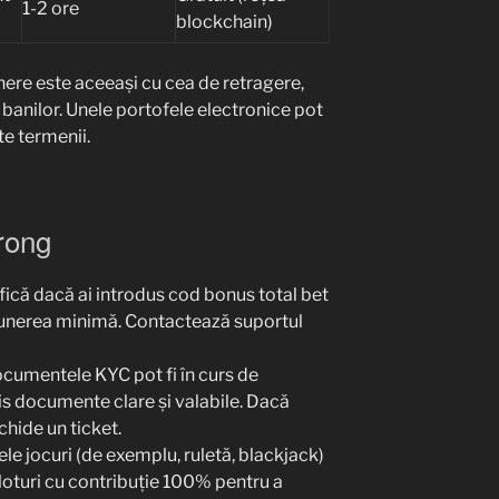
1-2 ore
blockchain)
re este aceeași cu cea de retragere,
 banilor. Unele portofele electronice pot
te termenii.
rong
fică dacă ai introdus cod bonus total bet
epunerea minimă. Contactează suportul
cumentele KYC pot fi în curs de
mis documente clare și valabile. Dacă
hide un ticket.
le jocuri (de exemplu, ruletă, blackjack)
sloturi cu contribuție 100% pentru a