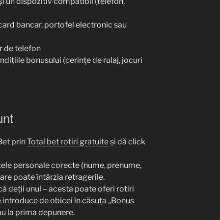
și un dispozitiv compatibil (telefon,
ard bancar, portofel electronic sau
r de telefon
dițiile bonusului (cerințe de rulaj, jocuri
unt
Bet prin
Total bet rotiri gratuite
și dă click
ele personale corecte (nume, prenume,
are poate întârzia retragerile.
 deții unul – acesta poate oferi rotiri
e introduce de obicei în căsuța „Bonus
sau la prima depunere.