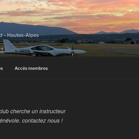
 – Hautes-Alpes
és
Accès membres
oclub cherche un instructeur
bénévole. contactez nous !