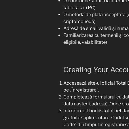
O conexiune stabilă la internet 
tabletă sau PC)
O metodă de plată acceptată (c
criptomonedă)
Adresă de email validă și numă
Familiarizarea cu termenii și con
eligibile, valabilitate)
Creating Your Acco
Accesează site-ul oficial Total 
pe „Înregistrare”.
Completează formularul cu dat
data nașterii, adresa). Orice ero
Introdu cod bonus total bet dacă
gratuite suplimentare. Codul s
Code” din timpul înregistrării 