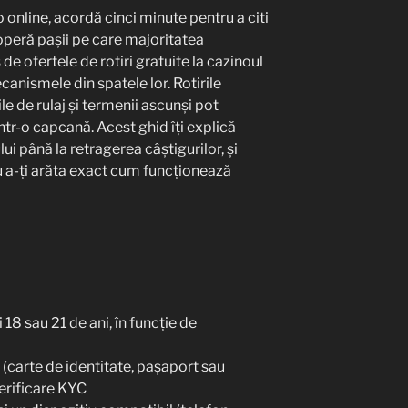
 online, acordă cinci minute pentru a citi
coperă pașii pe care majoritatea
s de ofertele de rotiri gratuite la cazinoul
ecanismele din spatele lor. Rotirile
le de rulaj și termenii ascunși pot
tr-o capcană. Acest ghid îți explică
ui până la retragerea câștigurilor, și
u a-ți arăta exact cum funcționează
18 sau 21 de ani, în funcție de
(carte de identitate, pașaport sau
erificare KYC