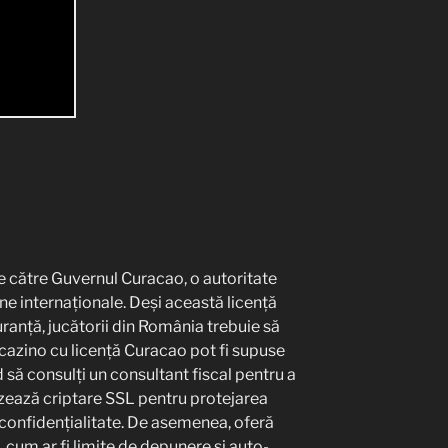
de către Guvernul Curacao, o autoritate
e internaționale. Deși această licență
uranță, jucătorii din România trebuie să
n cazino cu licență Curacao pot fi supuse
să consulți un consultant fiscal pentru a
lizează criptare SSL pentru protejarea
de confidențialitate. De asemenea, oferă
 cum ar fi limite de depunere și auto-