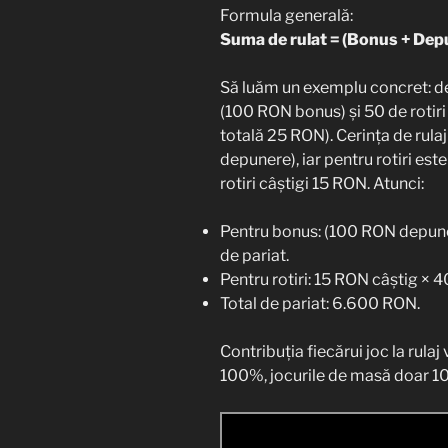
Formula generală:
Suma de rulat = (Bonus + Depun
Să luăm un exemplu concret: 
(100 RON bonus) și 50 de rotiri
totală 25 RON). Cerința de rula
depunere), iar pentru rotiri es
rotiri câștigi 15 RON. Atunci:
Pentru bonus: (100 RON depun
de pariat.
Pentru rotiri: 15 RON câștig × 
Total de pariat: 6.600 RON.
Contribuția fiecărui joc la rulaj
100%, jocurile de masă doar 10