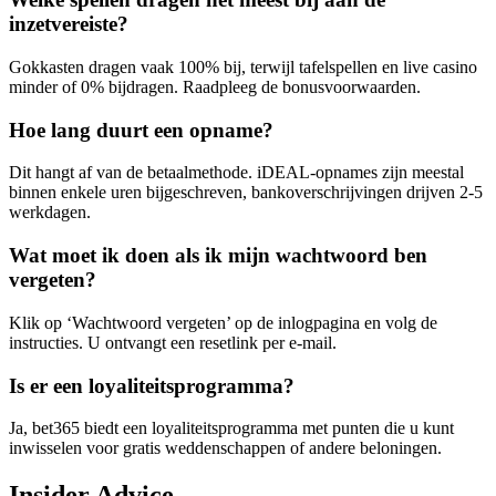
inzetvereiste?
Gokkasten dragen vaak 100% bij, terwijl tafelspellen en live casino
minder of 0% bijdragen. Raadpleeg de bonusvoorwaarden.
Hoe lang duurt een opname?
Dit hangt af van de betaalmethode. iDEAL-opnames zijn meestal
binnen enkele uren bijgeschreven, bankoverschrijvingen drijven 2‑5
werkdagen.
Wat moet ik doen als ik mijn wachtwoord ben
vergeten?
Klik op ‘Wachtwoord vergeten’ op de inlogpagina en volg de
instructies. U ontvangt een resetlink per e‑mail.
Is er een loyaliteitsprogramma?
Ja, bet365 biedt een loyaliteitsprogramma met punten die u kunt
inwisselen voor gratis weddenschappen of andere beloningen.
Insider Advice