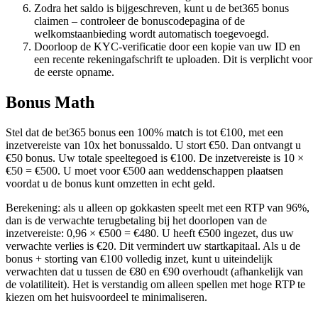
Zodra het saldo is bijgeschreven, kunt u de bet365 bonus
claimen – controleer de bonuscodepagina of de
welkomstaanbieding wordt automatisch toegevoegd.
Doorloop de KYC-verificatie door een kopie van uw ID en
een recente rekeningafschrift te uploaden. Dit is verplicht voor
de eerste opname.
Bonus Math
Stel dat de bet365 bonus een 100% match is tot €100, met een
inzetvereiste van 10x het bonussaldo. U stort €50. Dan ontvangt u
€50 bonus. Uw totale speeltegoed is €100. De inzetvereiste is 10 ×
€50 = €500. U moet voor €500 aan weddenschappen plaatsen
voordat u de bonus kunt omzetten in echt geld.
Berekening: als u alleen op gokkasten speelt met een RTP van 96%,
dan is de verwachte terugbetaling bij het doorlopen van de
inzetvereiste: 0,96 × €500 = €480. U heeft €500 ingezet, dus uw
verwachte verlies is €20. Dit vermindert uw startkapitaal. Als u de
bonus + storting van €100 volledig inzet, kunt u uiteindelijk
verwachten dat u tussen de €80 en €90 overhoudt (afhankelijk van
de volatiliteit). Het is verstandig om alleen spellen met hoge RTP te
kiezen om het huisvoordeel te minimaliseren.