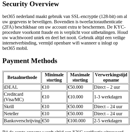
Security Overview
bet365 nederland maakt gebruik van SSL-encryptie (128-bit) om al
uw gegevens te beveiligen. Bovendien is tweefactorauthenticatie
(2FA) beschikbaar om uw account extra te beschermen. De KYC-
procedure voorkomt fraude en is verplicht voor uitbetalingen. Houd
uw wachtwoord uniek en deel het nooit. Gebruik altijd een veilige
internetverbinding, vermijd openbare wifi wanneer u inlogt op
bet365 mobil.
Payment Methods
Minimale
Maximale
Verwerkingstijd
Betaalmethode
storting
storting
opname
iDEAL
€10
€50.000
Direct – 2 uur
Creditcard
€10
€10.000
1‑3 werkdagen
(Visa/MC)
Skrill
€10
€50.000
Direct – 24 uur
Neteller
€10
€50.000
Direct – 24 uur
Bankoverschrijving
€50
€100.000
2‑5 werkdagen