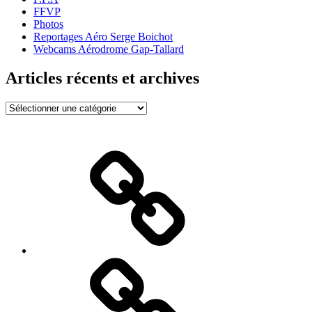
FFVP
Photos
Reportages Aéro Serge Boichot
Webcams Aérodrome Gap-Tallard
Articles récents et archives
Articles
récents
et
archives
Bienvenue
!
BIA,
vol
Avion,
vol