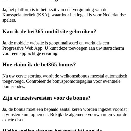
Ja, het platform is in het bezit van een vergunning van de
Kansspelautoriteit (KSA), waardoor het legaal is voor Nederlandse
spelers.
Kan ik de bet365 mobil site gebruiken?
Ja, de mobiele website is geoptimaliseerd en werkt als een
Progressive Web App. U kunt deze toevoegen aan uw startscherm
voor een app-achtige ervaring.
Hoe claim ik de bet365 bonus?
Na uw eerste storting wordt de welkomstbonus meestal automatisch
toegevoegd. Controleer de bonuspromotiepagina voor eventuele
bonuscodes.
Zijn er inzetvereisten voor de bonus?
Ja, de bonus moet een bepaald aantal keren worden ingezet voordat
u winsten kunt opnemen. Bekijk de algemene voorwaarden voor de
exacte eisen.
Welke spellen dragen het meest bij aan de