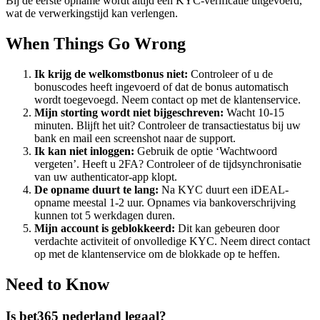
Bij de eerste opname wordt altijd een KYC-verificatie uitgevoerd,
wat de verwerkingstijd kan verlengen.
When Things Go Wrong
Ik krijg de welkomstbonus niet:
Controleer of u de
bonuscodes heeft ingevoerd of dat de bonus automatisch
wordt toegevoegd. Neem contact op met de klantenservice.
Mijn storting wordt niet bijgeschreven:
Wacht 10‑15
minuten. Blijft het uit? Controleer de transactiestatus bij uw
bank en mail een screenshot naar de support.
Ik kan niet inloggen:
Gebruik de optie ‘Wachtwoord
vergeten’. Heeft u 2FA? Controleer of de tijdsynchronisatie
van uw authenticator-app klopt.
De opname duurt te lang:
Na KYC duurt een iDEAL-
opname meestal 1‑2 uur. Opnames via bankoverschrijving
kunnen tot 5 werkdagen duren.
Mijn account is geblokkeerd:
Dit kan gebeuren door
verdachte activiteit of onvolledige KYC. Neem direct contact
op met de klantenservice om de blokkade op te heffen.
Need to Know
Is bet365 nederland legaal?