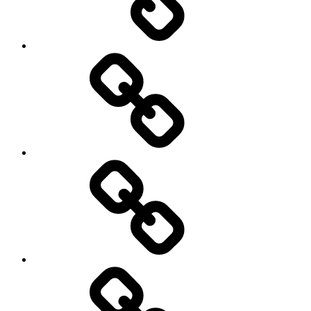
Planeur
?
Aérodrome
Tarifs
Contact