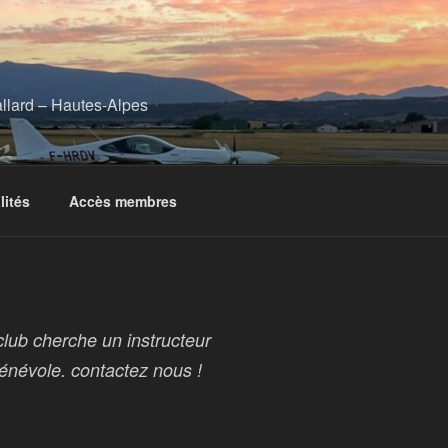
ard – Hautes-Alpes
lités
Accès membres
oclub cherche un instructeur
bénévole. contactez nous !