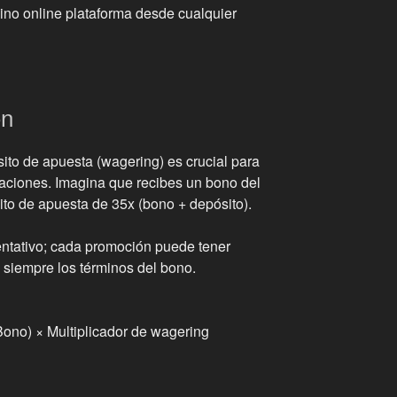
ino online plataforma desde cualquier
on
sito de apuesta (wagering) es crucial para
ficaciones. Imagina que recibes un bono del
to de apuesta de 35x (bono + depósito).
entativo; cada promoción puede tener
 siempre los términos del bono.
Bono) × Multiplicador de wagering