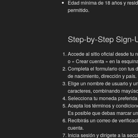
Edad mínima de 18 años y resid
permitido.
Step-by-Step Sign-
Accede al sitio oficial desde tu
o « Crear cuenta » en la esquin
Completa el formulario con tus 
de nacimiento, dirección y país.
Elige un nombre de usuario y u
caracteres, combinando mayúsc
Selecciona tu moneda preferida
Acepta los términos y condicion
Es posible que debas marcar una 
Recibirás un correo de verificaci
cuenta.
Inicia sesión y dirígete a la sec