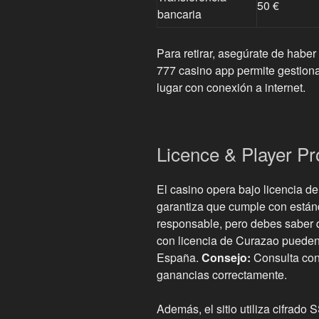
50 €
bancaria
Para retirar, asegúrate de haber
777 casino app permite gestiona
lugar con conexión a internet.
Licence & Player Pr
El casino opera bajo licencia de
garantiza que cumple con están
responsable, pero debes saber 
con licencia de Curazao pueden 
España.
Consejo:
Consulta con 
ganancias correctamente.
Además, el sitio utiliza cifrado 