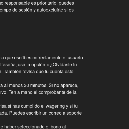
go responsable es prioritario: puedes
tiempo de sesión y autoexcluirte si es
ica que escribes correctamente el usuario
ntraseña, usa la opción « ¿Olvidaste tu
a. También revisa que tu cuenta esté
a al menos 30 minutos. Si no aparece,
 vivo. Ten a mano el comprobante de la
sa si has cumplido el wagering y si tu
a. Puedes escribir un correo a soporte
e haber seleccionado el bono al