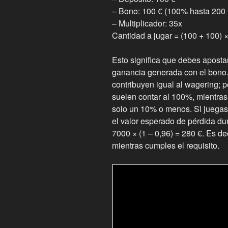
– Bono: 100 € (100% hasta 200 
– Multiplicador: 35x
Cantidad a jugar = (100 + 100) 
Esto significa que debes apostar
ganancia generada con el bono.
contribuyen igual al wagering; p
suelen contar al 100%, mientra
solo un 10% o menos. Si juegas
el valor esperado de pérdida d
7000 × (1 – 0,96) = 280 €. Es de
mientras cumples el requisito.