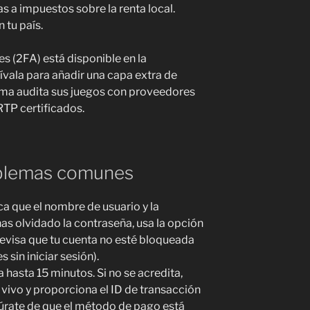
s a impuestos sobre la renta local.
 tu país.
s (2FA) está disponible en la
ívala para añadir una capa extra de
rma audita sus juegos con proveedores
P certificados.
oblemas comunes
ca que el nombre de usuario y la
as olvidado la contraseña, usa la opción
evisa que tu cuenta no esté bloqueada
 sin iniciar sesión).
 hasta 15 minutos. Si no se acredita,
 vivo y proporciona el ID de transacción
rate de que el método de pago está