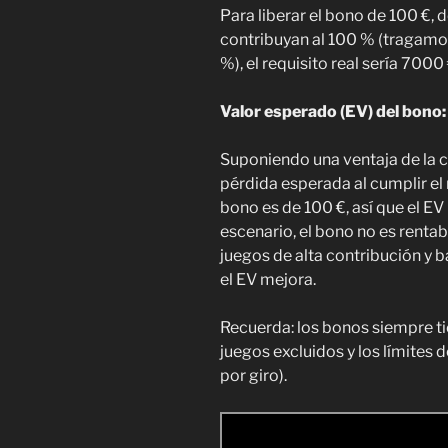
Para liberar el bono de 100 €,
contribuyan al 100 % (tragamon
%), el requisito real sería 700
Valor esperado (EV) del bono:
Suponiendo una ventaja de la 
pérdida esperada al cumplir el 
bono es de 100 €, así que el EV 
escenario, el bono no es rentab
juegos de alta contribución y 
el EV mejora.
Recuerda: los bonos siempre ti
juegos excluidos y los límite
por giro).