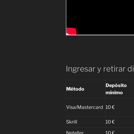
Ingresar y retirar d
Depósito
Método
mínimo
Visa/Mastercard
10 €
Skrill
10 €
Neteller
10 €