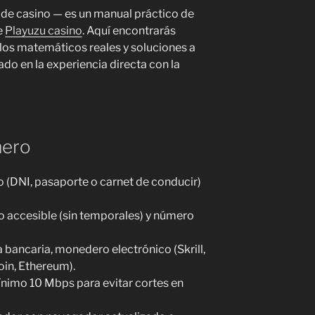
 de casino — es un manual práctico de
e
Playuzu casino
. Aquí encontrarás
ulos matemáticos reales y soluciones a
o en la experiencia directa con la
mero
 (DNI, pasaporte o carnet de conducir)
o accesible (sin temporales) y número
 bancaria, monedero electrónico (Skrill,
oin, Ethereum).
ínimo 10 Mbps para evitar cortes en