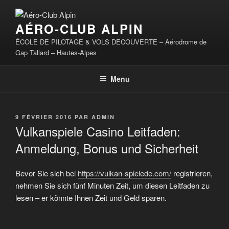
Aller
au
AÉRO-CLUB ALPIN
contenu
principal
ÉCOLE DE PILOTAGE & VOLS DECOUVERTE – Aérodrome de
Gap Tallard – Hautes-Alpes
Menu
PUBLIÉ
9 FÉVRIER 2016
PAR
ADMIN
LE
Vulkanspiele Casino Leitfaden:
Anmeldung, Bonus und Sicherheit
Bevor Sie sich bei
https://vulkan-spielede.com/
registrieren,
nehmen Sie sich fünf Minuten Zeit, um diesen Leitfaden zu
lesen – er könnte Ihnen Zeit und Geld sparen.