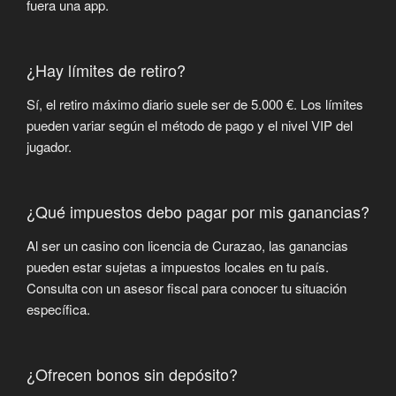
fuera una app.
¿Hay límites de retiro?
Sí, el retiro máximo diario suele ser de 5.000 €. Los límites
pueden variar según el método de pago y el nivel VIP del
jugador.
¿Qué impuestos debo pagar por mis ganancias?
Al ser un casino con licencia de Curazao, las ganancias
pueden estar sujetas a impuestos locales en tu país.
Consulta con un asesor fiscal para conocer tu situación
específica.
¿Ofrecen bonos sin depósito?