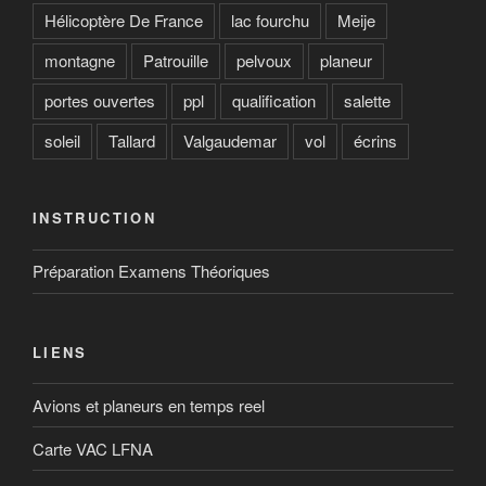
Hélicoptère De France
lac fourchu
Meije
montagne
Patrouille
pelvoux
planeur
portes ouvertes
ppl
qualification
salette
soleil
Tallard
Valgaudemar
vol
écrins
INSTRUCTION
Préparation Examens Théoriques
LIENS
Avions et planeurs en temps reel
Carte VAC LFNA