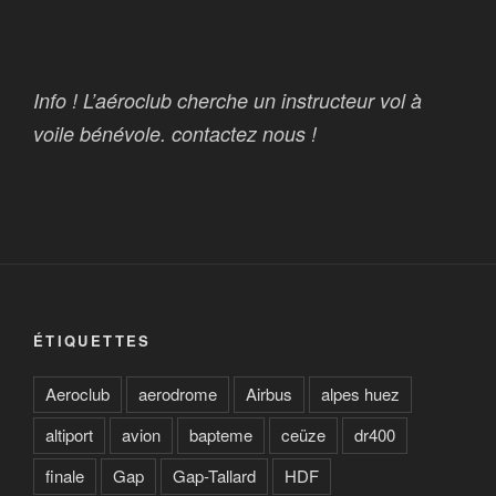
Info ! L’aéroclub cherche un instructeur vol à
voile bénévole. contactez nous !
ÉTIQUETTES
Aeroclub
aerodrome
Airbus
alpes huez
altiport
avion
bapteme
ceüze
dr400
finale
Gap
Gap-Tallard
HDF