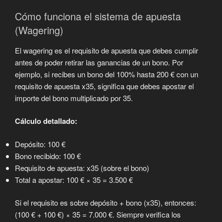
Cómo funciona el sistema de apuesta
(Wagering)
El wagering es el requisito de apuesta que debes cumplir
antes de poder retirar las ganancias de un bono. Por
ejemplo, si recibes un bono del 100% hasta 200 € con un
requisito de apuesta x35, significa que debes apostar el
importe del bono multiplicado por 35.
Cálculo detallado:
Depósito: 100 €
Bono recibido: 100 €
Requisito de apuesta: x35 (sobre el bono)
Total a apostar: 100 € × 35 = 3.500 €
Si el requisito es sobre depósito + bono (x35), entonces:
(100 € + 100 €) × 35 = 7.000 €. Siempre verifica los