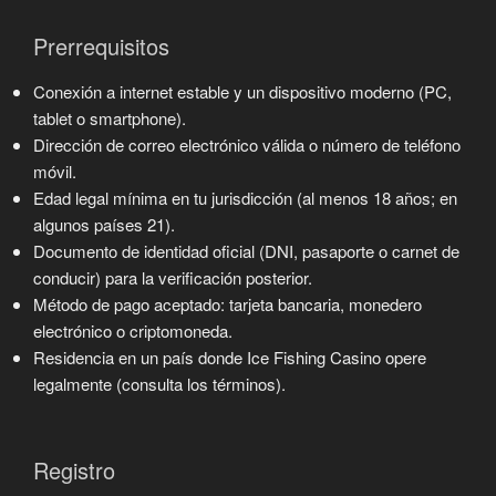
Prerrequisitos
Conexión a internet estable y un dispositivo moderno (PC,
tablet o smartphone).
Dirección de correo electrónico válida o número de teléfono
móvil.
Edad legal mínima en tu jurisdicción (al menos 18 años; en
algunos países 21).
Documento de identidad oficial (DNI, pasaporte o carnet de
conducir) para la verificación posterior.
Método de pago aceptado: tarjeta bancaria, monedero
electrónico o criptomoneda.
Residencia en un país donde Ice Fishing Casino opere
legalmente (consulta los términos).
Registro