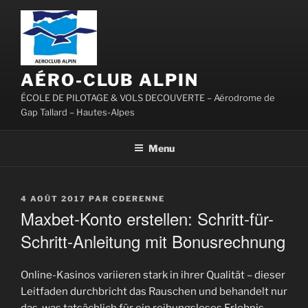
Aller
au
contenu
principal
AÉRO-CLUB ALPIN
ÉCOLE DE PILOTAGE & VOLS DECOUVERTE – Aérodrome de
Gap Tallard – Hautes-Alpes
Menu
PUBLIÉ
4 AOÛT 2017
PAR
CDERENNE
LE
Maxbet-Konto erstellen: Schritt-für-
Schritt-Anleitung mit Bonusrechnung
Online-Kasinos variieren stark in ihrer Qualität – dieser
Leitfaden durchbricht das Rauschen und behandelt nur