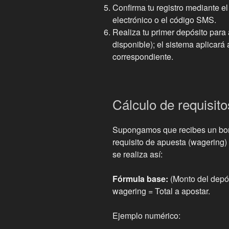
Confirma tu registro mediante el
electrónico o el código SMS.
Realiza tu primer depósito para 
disponible); el sistema aplicar
correspondiente.
Cálculo de requisit
Supongamos que recibes un bo
requisito de apuesta (wagering) 
se realiza así:
Fórmula base:
(Monto del depós
wagering = Total a apostar.
Ejemplo numérico: