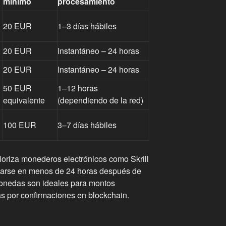
mínimo
procesamiento
20 EUR
1–3 días hábiles
20 EUR
Instantáneo – 24 horas
20 EUR
Instantáneo – 24 horas
50 EUR
1–12 horas
equivalente
(dependiendo de la red)
100 EUR
3–7 días hábiles
rioriza monederos electrónicos como Skrill
esarse en menos de 24 horas después de
monedas son ideales para montos
s por confirmaciones en blockchain.