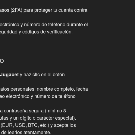
asos (2FA) para proteger tu cuenta contra
electrónico y número de teléfono durante el
seguridad y códigos de verificación.
so
Jugabet
y haz clic en el botón
datos personales: nombre completo, fecha
reo electrónico y número de teléfono
a contraseña segura (mínimo 8
as y un dígito o carácter especial).
 (EUR, USD, BTC, etc.) y acepta los
 de leerlos atentamente.