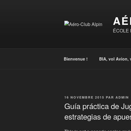
Aller
au
AÉ
contenu
principal
ÉCOLE D
Bienvenue !
BIA, vol Avion, 
PUBLIÉ
16 NOVEMBRE 2015
PAR
ADMIN
LE
Guía práctica de Ju
estrategias de apue