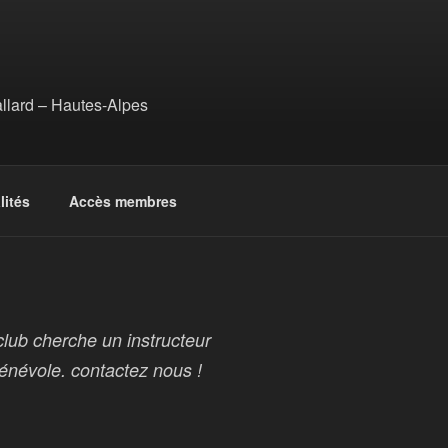
ard – Hautes-Alpes
lités
Accès membres
oclub cherche un instructeur
bénévole. contactez nous !