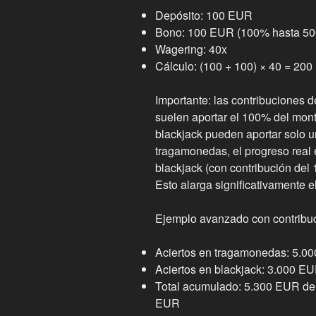
Depósito: 100 EUR
Bono: 100 EUR (100% hasta 5
Wagering: 40x
Cálculo: (100 + 100) × 40 = 20
Importante: las contribuciones 
suelen aportar el 100% del mont
blackjack pueden aportar solo
tragamonedas, el progreso real
blackjack (con contribución del
Esto alarga significativamente el
Ejemplo avanzado con contribuc
Aciertos en tragamonedas: 5.
Aciertos en blackjack: 3.000 
Total acumulado: 5.300 EUR de 
EUR