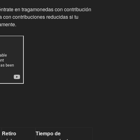
céntrate en tragamonedas con contribución
 con contribuciones reducidas si tu
damente.
Retiro
Tiempo de