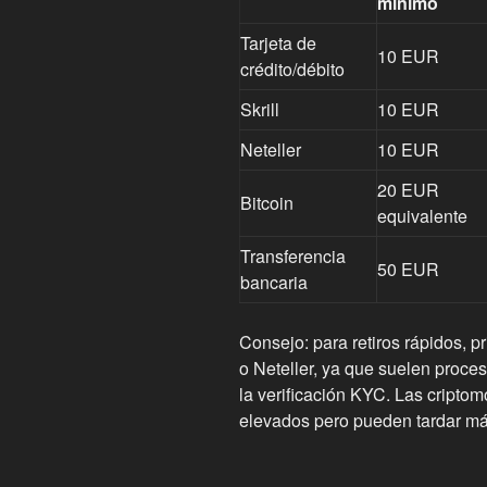
mínimo
Tarjeta de
10 EUR
crédito/débito
Skrill
10 EUR
Neteller
10 EUR
20 EUR
Bitcoin
equivalente
Transferencia
50 EUR
bancaria
Consejo: para retiros rápidos, p
o Neteller, ya que suelen proc
la verificación KYC. Las cripto
elevados pero pueden tardar má