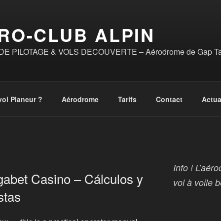
RO-CLUB ALPIN
E PILOTAGE & VOLS DECOUVERTE – Aérodrome de Gap Tall
vol Planeur ?
Aérodrome
Tarifs
Contact
Actua
Info ! L’aér
gabet Casino – Cálculos y
vol à voile 
stas