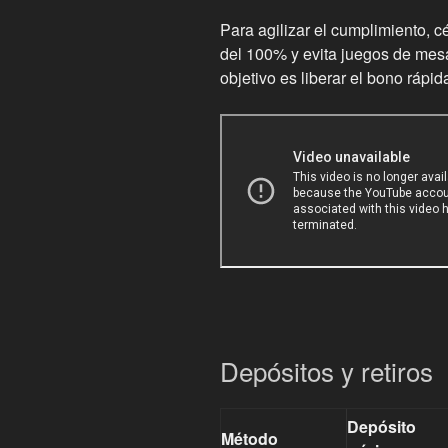
Para agilizar el cumplimiento, 
del 100% y evita juegos de mesa
objetivo es liberar el bono rápi
Depósitos y retiros
Depósito
Método