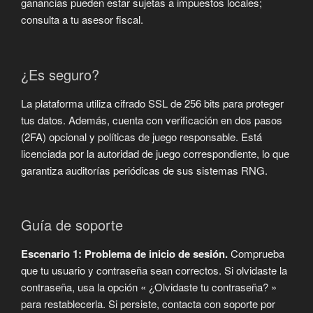
ganancias pueden estar sujetas a impuestos locales;
consulta a tu asesor fiscal.
¿Es seguro?
La plataforma utiliza cifrado SSL de 256 bits para proteger
tus datos. Además, cuenta con verificación en dos pasos
(2FA) opcional y políticas de juego responsable. Está
licenciada por la autoridad de juego correspondiente, lo que
garantiza auditorías periódicas de sus sistemas RNG.
Guía de soporte
Escenario 1: Problema de inicio de sesión.
Comprueba
que tu usuario y contraseña sean correctos. Si olvidaste la
contraseña, usa la opción « ¿Olvidaste tu contraseña? »
para restablecerla. Si persiste, contacta con soporte por