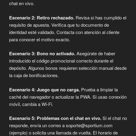
chat en vivo.
Escenario 2: Retiro rechazado.
Revisa si has cumplido el
requisito de apuesta. Verifica que tu documento de
identidad esté validado. Contacta con atención al cliente
para conocer el motivo exacto.
Escenario 3: Bono no activado.
Asegúrate de haber
introducido el código promocional correcto durante el
depósito. Algunos bonos requieren selección manual desde
la caja de bonificaciones.
Escenario 4: Juego que no carga.
Prueba a limpiar la
caché del navegador o actualizar la PWA. Si usas conexión
móvil, cambia a Wi-Fi.
Escenario 5: Problemas con el chat en vivo.
Si el chat no
responde, envía un correo a soporte@sportium.com
(ejemplo) o solicita una llamada de vuelta. El horario de