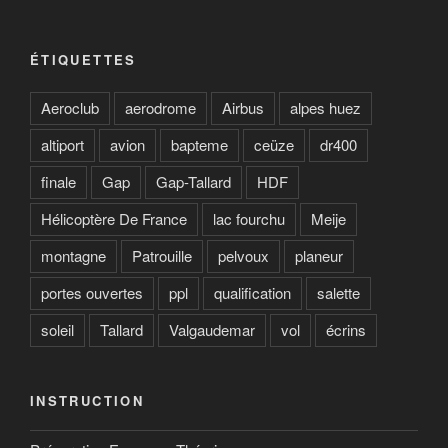
ÉTIQUETTES
Aeroclub
aerodrome
Airbus
alpes huez
altiport
avion
bapteme
ceüze
dr400
finale
Gap
Gap-Tallard
HDF
Hélicoptère De France
lac fourchu
Meije
montagne
Patrouille
pelvoux
planeur
portes ouvertes
ppl
qualification
salette
soleil
Tallard
Valgaudemar
vol
écrins
INSTRUCTION