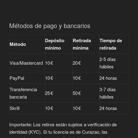
Métodos de pago y bancarios
Depósito
Retirada
Tiempo de
Método
mínimo
mínima
retirada
2-5 días
Visa/Mastercard
10 €
20 €
hábiles
PayPal
10 €
10 €
24 horas
Transferencia
3-7 días
25 €
50 €
bancaria
hábiles
Skrill
10 €
10 €
24 horas
Importante: Los retiros están sujetos a verificación de
identidad (KYC). Si tu licencia es de Curazao, las