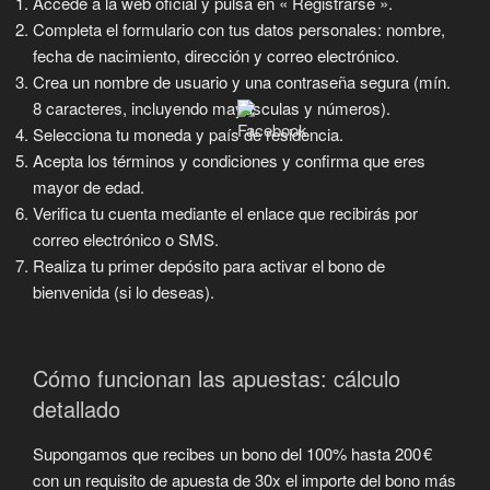
Accede a la web oficial y pulsa en « Registrarse ».
Completa el formulario con tus datos personales: nombre,
fecha de nacimiento, dirección y correo electrónico.
Crea un nombre de usuario y una contraseña segura (mín.
8 caracteres, incluyendo mayúsculas y números).
Selecciona tu moneda y país de residencia.
Acepta los términos y condiciones y confirma que eres
mayor de edad.
Verifica tu cuenta mediante el enlace que recibirás por
correo electrónico o SMS.
Realiza tu primer depósito para activar el bono de
bienvenida (si lo deseas).
Cómo funcionan las apuestas: cálculo
detallado
Supongamos que recibes un bono del 100% hasta 200 €
con un requisito de apuesta de 30x el importe del bono más