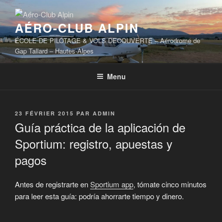
Aller
au
AÉRO-CLUB ALPIN
contenu
principal
ÉCOLE DE PILOTAGE & VOLS DECOUVERTE – Aérodrome de
Gap Tallard – Hautes-Alpes
Menu
PUBLIÉ
23 FÉVRIER 2015
PAR
ADMIN
LE
Guía práctica de la aplicación de
Sportium: registro, apuestas y
pagos
Antes de registrarte en
Sportium app
, tómate cinco minutos
para leer esta guía: podría ahorrarte tiempo y dinero.