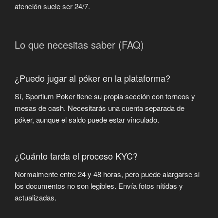
atención suele ser 24/7.
Lo que necesitas saber (FAQ)
¿Puedo jugar al póker en la plataforma?
Sí, Sportium Poker tiene su propia sección con torneos y
mesas de cash. Necesitarás una cuenta separada de
póker, aunque el saldo puede estar vinculado.
¿Cuánto tarda el proceso KYC?
Normalmente entre 24 y 48 horas, pero puede alargarse si
los documentos no son legibles. Envía fotos nítidas y
actualizadas.